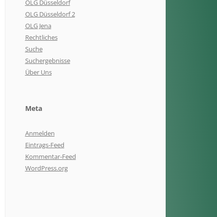
OLG Düsseldorf
OLG Düsseldorf 2
OLG Jena
Rechtliches
Suche
Suchergebnisse
Über Uns
Meta
Anmelden
Eintrags-Feed
Kommentar-Feed
WordPress.org