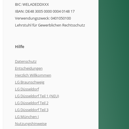
BIC: WELADEDDXXX
IBAN: DE48 3005 0000 0004 0148 17
Verwendungszweck: 0401050100
Lehrstuhl für Gewerblichen Rechtsschutz
Hilfe
Datenschutz
Entscheidungen
Herzlich Willkommen
LG Braunschweig
LG Düsseldorf
LG Düsseldorf Teil 1 (NEU)
LG Düsseldorf Teil 2
LG Düsseldorf Teil 3
LG München I
Nutzungshinweise