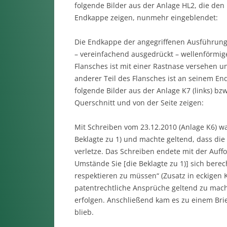
folgende Bilder aus der Anlage HL2, die den
Endkappe zeigen, nunmehr eingeblendet:
Die Endkappe der angegriffenen Ausführungs
– vereinfachend ausgedrückt – wellenförmigen
Flansches ist mit einer Rastnase versehen un
anderer Teil des Flansches ist an seinem En
folgende Bilder aus der Anlage K7 (links) bz
Querschnitt und von der Seite zeigen:
Mit Schreiben vom 23.12.2010 (Anlage K6) wa
Beklagte zu 1) und machte geltend, dass di
verletze. Das Schreiben endete mit der Auffo
Umstände Sie [die Beklagte zu 1)] sich bere
respektieren zu müssen“ (Zusatz in eckigen 
patentrechtliche Ansprüche geltend zu mache
erfolgen. Anschließend kam es zu einem Bri
blieb.