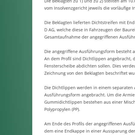
Die Beklagten zu 1) und zu 2) stellten am 1
vom Insolvenzgericht jeweils die vorläufige
Die Beklagten lieferten Dichtstreifen mit E
D AG, welche diese in Fahrzeugen der Baureih
Gesamtaufnahme der angegriffenen Ausführ
Die angegriffene Ausführungsform besteht aus
An dem Profil sind Dichtlippen angebracht, 
Fensterscheibe abdichten sollen. Dies verde
Zeichnung von den Beklagten beschriftet wu
Die Dichtlippen werden in einem separaten Ar
Ausführungsform angebracht. Um die Armierun
Gummidichtlippen bestehen aus einer Misch
Polypropylen (PP).
Am Ende des Profils der angegriffenen Ausfü
dem eine Endkappe in einer Aussparung der 