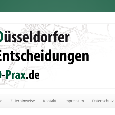
dungen
Zum Inhalt springen
he
Zitierhinweise
Kontakt
Impressum
Datenschutz