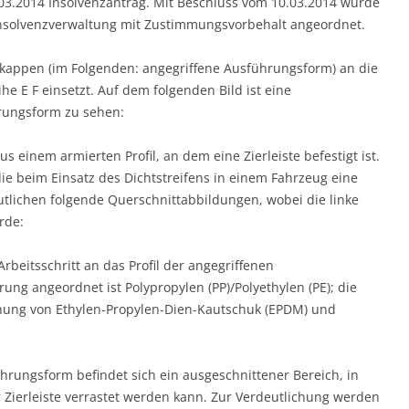
0.03.2014 Insolvenzantrag. Mit Beschluss vom 10.03.2014 wurde
 Insolvenzverwaltung mit Zustimmungsvorbehalt angeordnet.
ndkappen (im Folgenden: angegriffene Ausführungsform) an die
e E F einsetzt. Auf dem folgenden Bild ist eine
ungsform zu sehen:
 einem armierten Profil, an dem eine Zierleiste befestigt ist.
die beim Einsatz des Dichtstreifens in einem Fahrzeug eine
utlichen folgende Querschnittabbildungen, wobei die linke
rde:
beitsschritt an das Profil der angegriffenen
g angeordnet ist Polypropylen (PP)/Polyethylen (PE); die
ung von Ethylen-Propylen-Dien-Kautschuk (EPDM) und
hrungsform befindet sich ein ausgeschnittener Bereich, in
Zierleiste verrastet werden kann. Zur Verdeutlichung werden