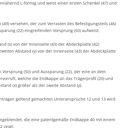
 annähernd L-förmig und weist einen ersten Schenkel (47) und
m (49) versehen, der zum Verrasten des Befestigungsteils (46)
parung (22) eingreifenden Vorsprung (50) aufweist;
nd (x) von der Innenseite (43) der Abdeckplatte (42)
zweiten Abstand (y) von der Innenseite (43) der Abdeckplatte
n Vorsprung (50) und Aussparung (22), der eine an dem
ervorruft, welche die Endkappe an das Trägerprofil (20) und
bstand (x) größer als der zweite Abstand (y).
-Anträgen geltend gemachten Unteransprüche 12 und 13 wird
eingeblendet, die eine patentgemäße Endkappe 40 mit einem
2 zeigt: