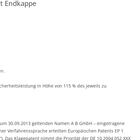
it Endkappe
in.
Sicherheitsleistung in Höhe von 115 % des jeweils zu
is zum 30.09.2013 geltenden Namen A B GmbH – eingetragene
her Verfahrenssprache erteilten Europäischen Patents EP 1
). Das Klagepatent nimmt die Priorität der DE 10 2004 052 XXX