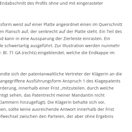
 Endabschnitt des Profils ohne und mit eingerasteter
form weist auf einer Platte angeordnet einen im Querschnitt
 Flansch auf, der senkrecht auf der Platte steht. Ein Teil des
d kann in eine Aussparung der Zierleiste einrasten. Ein
de schwertartig ausgeführt. Zur Illustration werden nunmehr
w. Bl. 71 GA (rechts) eingeblendet, welche die Endkappe im
ndte sich der patentanwaltliche Vertreter der Klägerin an die
e angegriffene Ausführungsform Anspruch 1 des Klagepatents
rderung, innerhalb einer Frist „mitzuteilen, durch welche
chtigt sehen, das Patentrecht meiner Mandantin nicht
Klammern hinzugefügt). Die Klägerin behalte sich vor,
n, sollte keine ausreichende Antwort innerhalb der Frist
efwechsel zwischen den Parteien, der aber ohne Ergebnis