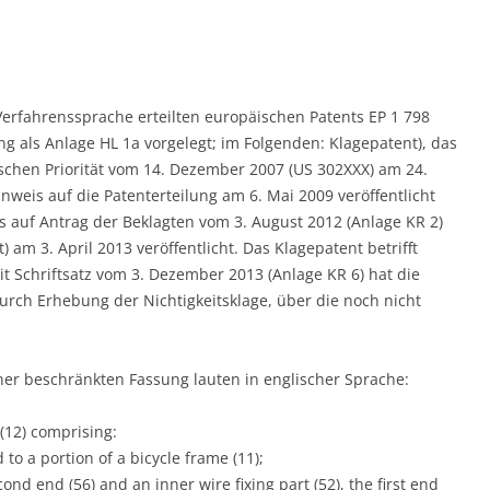
 Verfahrenssprache erteilten europäischen Patents EP 1 798
g als Anlage HL 1a vorgelegt; im Folgenden: Klagepatent), das
chen Priorität vom 14. Dezember 2007 (US 302XXX) am 24.
weis auf die Patenterteilung am 6. Mai 2009 veröffentlicht
 auf Antrag der Beklagten vom 3. August 2012 (Anlage KR 2)
) am 3. April 2013 veröffentlicht. Das Klagepatent betrifft
t Schriftsatz vom 3. Dezember 2013 (Anlage KR 6) hat die
durch Erhebung der Nichtigkeitsklage, über die noch nicht
ner beschränkten Fassung lauten in englischer Sprache:
 (12) comprising:
o a portion of a bicycle frame (11);
econd end (56) and an inner wire fixing part (52), the first end