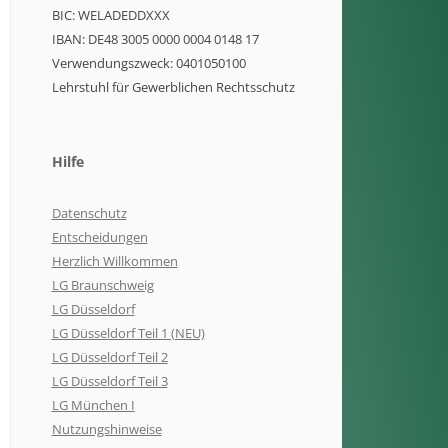
BIC: WELADEDDXXX
IBAN: DE48 3005 0000 0004 0148 17
Verwendungszweck: 0401050100
Lehrstuhl für Gewerblichen Rechtsschutz
Hilfe
Datenschutz
Entscheidungen
Herzlich Willkommen
LG Braunschweig
LG Düsseldorf
LG Düsseldorf Teil 1 (NEU)
LG Düsseldorf Teil 2
LG Düsseldorf Teil 3
LG München I
Nutzungshinweise