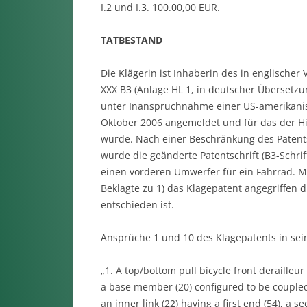
I.2 und I.3. 100.00,00 EUR.
TATBESTAND
Die Klägerin ist Inhaberin des in englischer
XXX B3 (Anlage HL 1, in deutscher Übersetzun
unter Inanspruchnahme einer US-amerikanis
Oktober 2006 angemeldet und für das der Hin
wurde. Nach einer Beschränkung des Patents
wurde die geänderte Patentschrift (B3-Schrift
einen vorderen Umwerfer für ein Fahrrad. Mi
Beklagte zu 1) das Klagepatent angegriffen 
entschieden ist.
Ansprüche 1 und 10 des Klagepatents in sei
„1. A top/bottom pull bicycle front derailleur
a base member (20) configured to be coupled t
an inner link (22) having a first end (54), a s