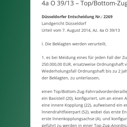
4a O 39/13 – Top/Bottom-Zug
Düsseldorfer Entscheidung Nr.: 2269
Landgericht Düsseldorf
Urteil vom 7. August 2014, Az. 4a O 39/13
I. Die Beklagten werden verurteilt,
1. es bei Meidung eines für jeden Fall der
250.000,00 EUR, ersatzweise Ordnungshaft v
Wiederholungsfall Ordnungshaft bis zu 2 Jah
der Beklagten, zu unterlassen,
einen Top/Bottom-Zug-Fahrradvorderderaille
ein Basisteil (20), konfiguriert, um an eine
eine innere Kopplung (22), aufweisend ein er
lnnendrahtfixierpart (52), wobei das erste En
erste lnnenkopplungsachse (A), und konfigur
geführt zu werden in einer Top-Zug-Anordn