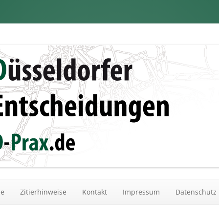
dungen
Zum Inhalt springen
he
Zitierhinweise
Kontakt
Impressum
Datenschutz