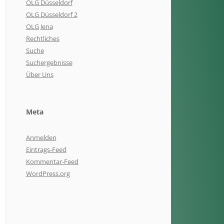
OLG Düsseldorf
OLG Düsseldorf 2
OLG Jena
Rechtliches
Suche
Suchergebnisse
Über Uns
Meta
Anmelden
Eintrags-Feed
Kommentar-Feed
WordPress.org