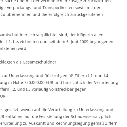
der Sache und mit der verbindlichen Zusage zurückzurufen,
dige Verpackungs- und Transportkosten sowie mit der
 zu übernehmen und die erfolgreich zurückgerufenen
esamtschuldnerisch verpflichtet sind, der Klägerin allen
ffer I.1. bezeichneten und seit dem 6. Juni 2009 begangenen
ntstehen wird.
 Beklagten als Gesamtschuldner.
ng zur Unterlassung und Rückruf gemäß Ziffern I.1. und I.4.
stung in Höhe 750.000,00 EUR und hinsichtlich der Verurteilung
rn I.2. und I.3 vorläufig vollstreckbar gegen
EUR.
festgesetzt, wovon auf die Verurteilung zu Unterlassung und
UR entfallen, auf die Feststellung der Schadensersatzpflicht
e Verurteilung zu Auskunft und Rechnungslegung gemäß Ziffern