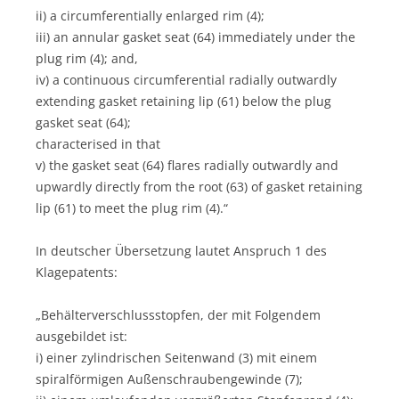
ii) a circumferentially enlarged rim (4);
iii) an annular gasket seat (64) immediately under the
plug rim (4); and,
iv) a continuous circumferential radially outwardly
extending gasket retaining lip (61) below the plug
gasket seat (64);
characterised in that
v) the gasket seat (64) flares radially outwardly and
upwardly directly from the root (63) of gasket retaining
lip (61) to meet the plug rim (4).“
In deutscher Übersetzung lautet Anspruch 1 des
Klagepatents:
„Behälterverschlussstopfen, der mit Folgendem
ausgebildet ist:
i) einer zylindrischen Seitenwand (3) mit einem
spiralförmigen Außenschraubengewinde (7);