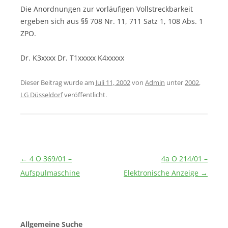
Die Anordnungen zur vorläufigen Vollstreckbarkeit
ergeben sich aus §§ 708 Nr. 11, 711 Satz 1, 108 Abs. 1
ZPO.
Dr. K3xxxx Dr. T1xxxxx K4xxxxx
Dieser Beitrag wurde am
Juli 11, 2002
von
Admin
unter
2002
,
LG Düsseldorf
veröffentlicht.
Beitragsnavigation
←
4 O 369/01 –
4a O 214/01 –
Aufspulmaschine
Elektronische Anzeige
→
Allgemeine Suche