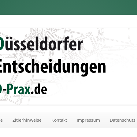
dungen
Zum Inhalt springen
he
Zitierhinweise
Kontakt
Impressum
Datenschutz