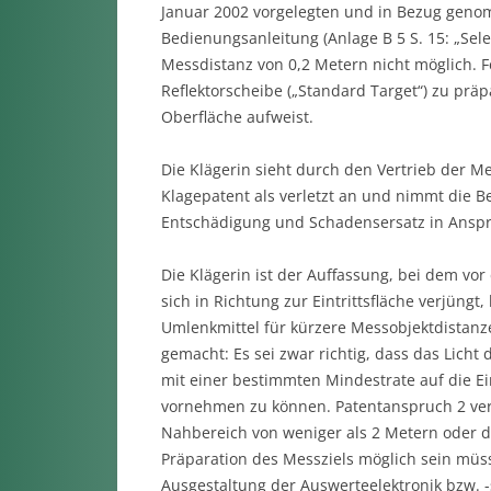
Januar 2002 vorgelegten und in Bezug geno
Bedienungsanleitung (Anlage B 5 S. 15: „Sele
Messdistanz von 0,2 Metern nicht möglich. 
Reflektorscheibe („Standard Target“) zu prä
Oberfläche aufweist.
Die Klägerin sieht durch den Vertrieb der M
Klagepatent als verletzt an und nimmt die 
Entschädigung und Schadensersatz in Ansp
Die Klägerin ist der Auffassung, bei dem vor
sich in Richtung zur Eintrittsfläche verjüng
Umlenkmittel für kürzere Messobjektdistanze
gemacht: Es sei zwar richtig, dass das Licht
mit einer bestimmten Mindestrate auf die Ein
vornehmen zu können. Patentanspruch 2 ver
Nahbereich von weniger als 2 Metern oder 
Präparation des Messziels möglich sein müss
Ausgestaltung der Auswerteelektronik bzw. 