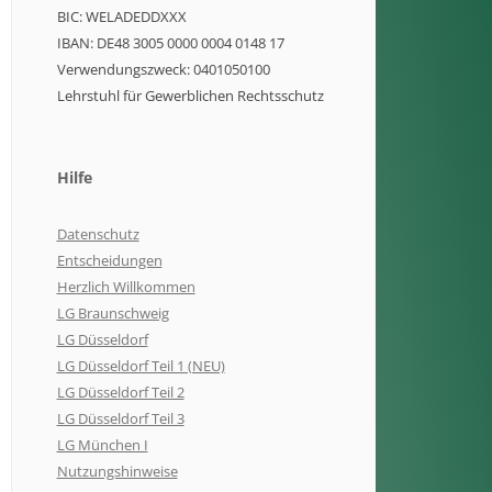
BIC: WELADEDDXXX
IBAN: DE48 3005 0000 0004 0148 17
Verwendungszweck: 0401050100
Lehrstuhl für Gewerblichen Rechtsschutz
Hilfe
Datenschutz
Entscheidungen
Herzlich Willkommen
LG Braunschweig
LG Düsseldorf
LG Düsseldorf Teil 1 (NEU)
LG Düsseldorf Teil 2
LG Düsseldorf Teil 3
LG München I
Nutzungshinweise