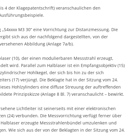
s 4 der Klagepatentschrift) veranschaulichen den
Ausführungsbeispiele.
g „S4xxxx M3 30“ eine Vorrichtung zur Distanzmessung. Die
gibt sich aus der nachfolgend dargestellten, von der
 versehenen Abbildung (Anlage 7a/b).
laser (10), der einen modulierbaren Messstrahl erzeugt,
delt wird. Parallel zum Halblaser ist ein Empfangsobjektiv (15)
ylindrischer Hohlkegel, der sich bis hin zu der sich
ters (17) verjüngt. Die Beklagte hat in der Sitzung vom 24.
ieses Hohlzylinders eine diffuse Streuung der auftreffenden
ldete Prinzipskizze (Anlage 8 Bl. 7) veranschaulicht – bewirkt.
ehene Lichtleiter ist seinerseits mit einer elektronischen
zen (24) verbunden. Die Messvorrichtung verfügt ferner über
om Halblaser erzeugte Messstrahlenbündel umzulenken und
n. Wie sich aus der von der Beklagten in der Sitzung vom 24.