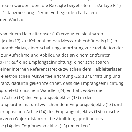
erhoben worden, dem die Beklagte beigetreten ist (Anlage B 1).
r Distanzmessung. Der im vorliegenden Fall allein
nden Wortlaut:
on einem Halbleiterlaser (10) erzeugten sichtbaren
jektiv (12) zur Kollimation des Messstrahlenbündels (11) in
matorobjektivs, einer Schaltungsanordnung zur Modulation der
) zur Aufnahme und Abbildung des an einem entfernten
s (11) auf eine Empfangseinrichtung, einer schaltbaren
einer internen Referenzstrecke zwischen dem Halbleiterlaser
 elektronischen Auswerteeinrichtung (25) zur Ermittlung und
stanz, dadurch gekennzeichnet, dass die Empfangseinrichtung
 opto-elektronischem Wandler (24) enthält, wobei die
hen Achse (14) des Empfangsobjektivs (15) in der
 angeordnet ist und zwischen dem Empfangsobjektiv (15) und
 der optischen Achse (14) des Empfangsobjektivs (15) optische
 kürzeren Objektdistanzen die Abbildungsposition des
e (14) des Empfangsobjektivs (15) umlenken.“