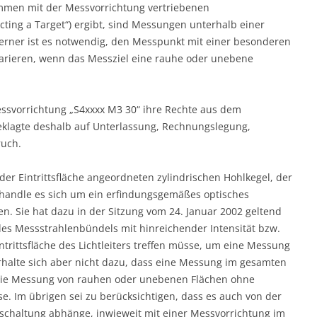
mmen mit der Messvorrichtung vertriebenen
cting a Target“) ergibt, sind Messungen unterhalb einer
Ferner ist es notwendig, den Messpunkt mit einer besonderen
parieren, wenn das Messziel eine rauhe oder unebene
essvorrichtung „S4xxxx M3 30“ ihre Rechte aus dem
Beklagte deshalb auf Unterlassung, Rechnungslegung,
ruch.
 der Eintrittsfläche angeordneten zylindrischen Hohlkegel, der
t, handle es sich um ein erfindungsgemäßes optisches
n. Sie hat dazu in der Sitzung vom 24. Januar 2002 geltend
 des Messstrahlenbündels mit hinreichender Intensität bzw.
trittsfläche des Lichtleiters treffen müsse, um eine Messung
halte sich aber nicht dazu, dass eine Messung im gesamten
die Messung von rauhen oder unebenen Flächen ohne
e. Im übrigen sei zu berücksichtigen, dass es auch von der
-schaltung abhänge, inwieweit mit einer Messvorrichtung im