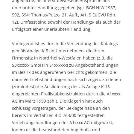
angebliche, nicht erst bewiesene Ansprüche aus
unerlaubter Handlung gegeben (vgl. BGH NJW 1987,
592, 594; Thomas/Putzo, 21. Aufl., Art. 5 EuGVÜ Rdn.
12). Umfasst sind sowohl der Handlungs- als auch der
Erfolgsort einer unerlaubten Handlung.
Vorliegend ist es durch die Versendung des Katalogs
gemäß Analge K 5 an Unternehmen, die ihren
Firmensitz in Nordrhein-Westfalen haben (z.B. die
S3xxxxxx GmbH in S1xxxxxx) zu Angebotshandlungen
im Bezirk des angerufenen Gerichts gekommen, die
dann Vertriebshandlungen nach sich zogen, zu denen
(zumindest) die Auslieferung der als Anlage K 13
eingereichten Profilstabkonstruktion durch die A1xxxx
AG im März 1999 zählt. Die Klägerin hat auch
schlüssig vorgetragen, der Beklagte habe an den
bereits im Verfahren 4 O 763/00 festgestellten
Verletzungshandlungen der A1xxxx AG mitgewirkt,
indem er die beanstandeten Angebots- und