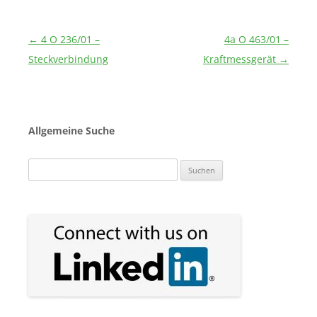
Beitragsnavigation
←
4 O 236/01 –
4a O 463/01 –
Steckverbindung
Kraftmessgerät
→
Allgemeine Suche
Suchen
nach: