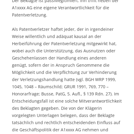
Der Beklagte ist passivlegitimiert. Ihn trifft neben der
A1xxxx AG eine eigene Verantwortlichkeit für die
Patentverletzung.
Als Patentverletzer haftet jeder, der in irgendeiner
Weise willentlich und adäquat kausal an der
Herbeiführung der Patentverletzung mitgewirkt hat,
wobei auch die Unterstützung, das Ausnutzen oder
Geschehenlassen der Handlung eines anderen
genügt, sofern der in Anspruch Genommene die
Möglichkeit und die Verpflichtung zur Verhinderung
der Verletzungshandlung hatte (vgl. BGH WRP 1999,
1045, 1048 – Räumschild; GRUR 1991, 769, 770 –
Honorarfrage; Busse, PatG, 5. Aufl., § 139 Rdn. 27). Im
Entscheidungsfall ist eine solche Mitverantwortlichkeit
des Beklagten gegeben. Die von der Klägerin
vorgelegten Unterlagen belegen, dass der Beklagte
tatsächlich und rechtlich entscheidenden Einfluss auf
die Geschäftspolitik der A1xxxx AG nehmen und