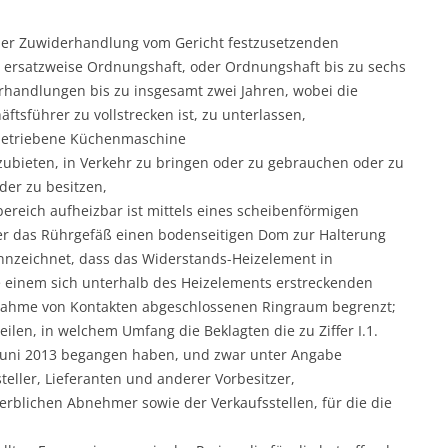
l der Zuwiderhandlung vom Gericht festzusetzenden
, ersatzweise Ordnungshaft, oder Ordnungshaft bis zu sechs
rhandlungen bis zu insgesamt zwei Jahren, wobei die
tsführer zu vollstrecken ist, zu unterlassen,
 betriebene Küchenmaschine
ubieten, in Verkehr zu bringen oder zu gebrauchen oder zu
er zu besitzen,
reich aufheizbar ist mittels eines scheibenförmigen
er das Rührgefäß einen bodenseitigen Dom zur Halterung
nnzeichnet, dass das Widerstands-Heizelement in
inem sich unterhalb des Heizelements erstreckenden
nahme von Kontakten abgeschlossenen Ringraum begrenzt;
eilen, in welchem Umfang die Beklagten die zu Ziffer I.1.
Juni 2013 begangen haben, und zwar unter Angabe
eller, Lieferanten und anderer Vorbesitzer,
rblichen Abnehmer sowie der Verkaufsstellen, für die die