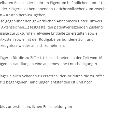
elbaren Besitz oder in ihrem Eigentum befindlichen, unter I.1.
n der Klägerin zu benennenden Gerichtsvollzieher zum Zwecke
ten – Kosten herauszugeben;
nisse gegenüber den gewerblichen Abnehmern unter Hinweis
…. Aktenzeichen….) festgestellten patentverletzenden Zustand
sage zurückzurufen, etwaige Entgelte zu erstatten sowie
tkosten sowie mit der Rückgabe verbundene Zoll- und
zeugnisse wieder an sich zu nehmen;
lägerin für die zu Ziffer I.1. bezeichneten, in der Zeit vom 16.
gangenen Handlungen eine angemessene Entschädigung zu
Klägerin allen Schaden zu ersetzen, der ihr durch die zu Ziffer
i 2013 begangenen Handlungen entstanden ist und noch
 bis zur erstinstanzlichen Entscheidung im