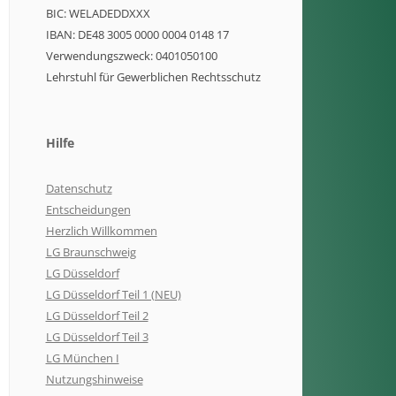
BIC: WELADEDDXXX
IBAN: DE48 3005 0000 0004 0148 17
Verwendungszweck: 0401050100
Lehrstuhl für Gewerblichen Rechtsschutz
Hilfe
Datenschutz
Entscheidungen
Herzlich Willkommen
LG Braunschweig
LG Düsseldorf
LG Düsseldorf Teil 1 (NEU)
LG Düsseldorf Teil 2
LG Düsseldorf Teil 3
LG München I
Nutzungshinweise