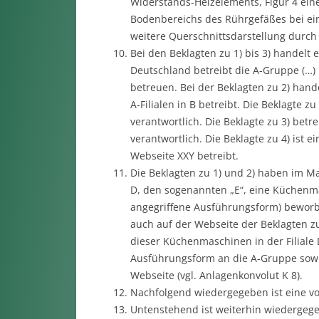
Widerstands-Heizelements, Figur 4 eine
Bodenbereichs des Rührgefäßes bei ei
weitere Querschnittsdarstellung durch
Bei den Beklagten zu 1) bis 3) handelt 
Deutschland betreibt die A-Gruppe (…) R
betreuen. Bei der Beklagten zu 2) hande
A-Filialen in B betreibt. Die Beklagte z
verantwortlich. Die Beklagte zu 3) betr
verantwortlich. Die Beklagte zu 4) ist e
Webseite XXY betreibt.
Die Beklagten zu 1) und 2) haben im M
D, den sogenannten „E“, eine Küchenm
angegriffene Ausführungsform) beworbe
auch auf der Webseite der Beklagten zu 3
dieser Küchenmaschinen in der Filiale D
Ausführungsform an die A-Gruppe sowi
Webseite (vgl. Anlagenkonvolut K 8).
Nachfolgend wiedergegeben ist eine vo
Untenstehend ist weiterhin wiedergege