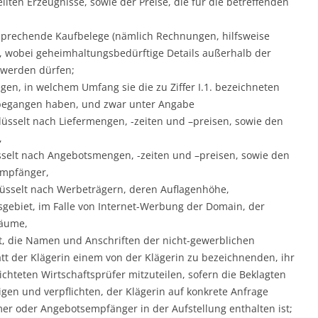
lten Erzeugnisse, sowie der Preise, die für die betreffenden
prechende Kaufbelege (nämlich Rechnungen, hilfsweise
d, wobei geheimhaltungsbedürftige Details außerhalb der
 werden dürfen;
gen, in welchem Umfang sie die zu Ziffer I.1. bezeichneten
 begangen haben, und zwar unter Angabe
lüsselt nach Liefermengen, -zeiten und –preisen, sowie den
,
sselt nach Angebotsmengen, -zeiten und –preisen, sowie den
empfänger,
üsselt nach Werbeträgern, deren Auflagenhöhe,
gebiet, im Falle von Internet-Werbung der Domain, der
räume,
t, die Namen und Anschriften der nicht-gewerblichen
 der Klägerin einem von der Klägerin zu bezeichnenden, ihr
chteten Wirtschaftsprüfer mitzuteilen, sofern die Beklagten
gen und verpflichten, der Klägerin auf konkrete Anfrage
er oder Angebotsempfänger in der Aufstellung enthalten ist;