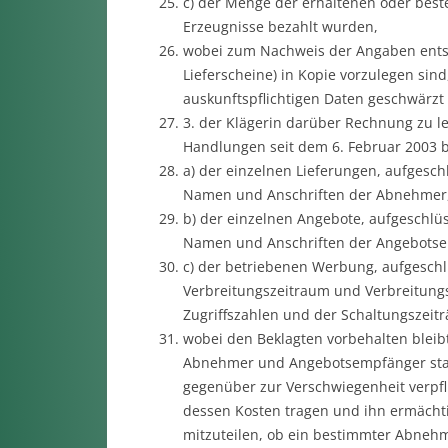
c) der Menge der erhaltenen oder bestel
Erzeugnisse bezahlt wurden,
wobei zum Nachweis der Angaben ents
Lieferscheine) in Kopie vorzulegen sin
auskunftspflichtigen Daten geschwärzt
3. der Klägerin darüber Rechnung zu le
Handlungen seit dem 6. Februar 2003
a) der einzelnen Lieferungen, aufgesch
Namen und Anschriften der Abnehmer
b) der einzelnen Angebote, aufgeschlü
Namen und Anschriften der Angebots
c) der betriebenen Werbung, aufgeschl
Verbreitungszeitraum und Verbreitungs
Zugriffszahlen und der Schaltungszeit
wobei den Beklagten vorbehalten bleib
Abnehmer und Angebotsempfänger statt
gegenüber zur Verschwiegenheit verpfli
dessen Kosten tragen und ihn ermächti
mitzuteilen, ob ein bestimmter Abnehm