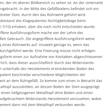
, der im oberen Bildbereich zu sehen ist. An der Unterseite
ngebracht. In der Mitte des Gefäßbodens befindet sich ein
rdneter Dom, durch den das Rührwerk geführt wird.
tsbestand des Klagepatentes Nichtigkeitsklage beim
i 7/10) erhoben, über die noch nicht entschieden wurde.
griffene Ausführungsform mache von der Lehre des
ßen Gebrauch. Die angegriffene Ausführungsform weise
 eines Rührwerks auf. Insoweit genüge es, wenn das
urchgeführt werde. Eine Fixierung müsse nicht erfolgen.
ngsform einen zur Aufnahme von Kontakten abgeschlossenen
rlich, dass dieser ausschließlich durch das Widerstands-
h unterhalb des Heizelements erstreckenden Boden des
patent beschreibe verschiedene Möglichkeiten der
ent an dem Rührgefäß. So komme zum einen in Betracht das
talltopf auszubilden, an dessen Boden der Dom ausgeprägt
, einen tiefgezogenen Metalltopf ohne Boden und einen
aufgebrachtem Widerstands-Heizelement vorzusehen, wobei
lement dann mit dem Metalltopf verbunden werde.