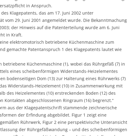
rsatzpflicht in Anspruch.
n des Klagepatents, das am 17. Juni 2002 unter
tät vom 29. Juni 2001 angemeldet wurde. Die Bekanntmachung
003; der Hinweis auf die Patenterteilung wurde am 6. Juni
ht in Kraft.
r eine elektromotorisch betriebene Küchenmaschine zum
end gemachte Patentanspruch 1 des Klagepatents lautet wie
ch betriebene Küchenmaschine (1), wobei das Rührgefäß (7) in
ittels eines scheibenförmigen Widerstands-Heizelementes
inen bodenseitigen Dom (13) zur Halterung eines Rührwerks (7)
s das Widerstands-Heizelement (10) in Zusammenwirkung mit
lb des Heizelementes (10) erstreckenden Boden (12) des
on Kontakten abgeschlossenen Ringraum (16) begrenzt.“
orm aus der Klagepatentschrift stammende zeichnerische
formen der Erfindung abgebildet. Figur 1 zeigt eine
emäßen Rührwerk, Figur 2 eine perspektivische Unteransicht
rtlassung der Rührgefäßwandung – und des scheibenförmigen