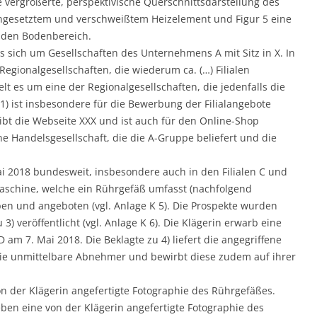
 vergrößerte, perspektivische Querschnittsdarstellung des
ngesetztem und verschweißtem Heizelement und Figur 5 eine
 den Bodenbereich.
es sich um Gesellschaften des Unternehmens A mit Sitz in X. In
egionalgesellschaften, die wiederum ca. (…) Filialen
lt es um eine der Regionalgesellschaften, die jedenfalls die
u 1) ist insbesondere für die Bewerbung der Filialangebote
eibt die Webseite XXX und ist auch für den Online-Shop
ine Handelsgesellschaft, die die A-Gruppe beliefert und die
ai 2018 bundesweit, insbesondere auch in den Filialen C und
aschine, welche ein Rührgefäß umfasst (nachfolgend
n und angeboten (vgl. Anlage K 5). Die Prospekte wurden
) veröffentlicht (vgl. Anlage K 6). Die Klägerin erwarb eine
 am 7. Mai 2018. Die Beklagte zu 4) liefert die angegriffene
e unmittelbare Abnehmer und bewirbt diese zudem auf ihrer
n der Klägerin angefertigte Fotographie des Rührgefäßes.
ben eine von der Klägerin angefertigte Fotographie des