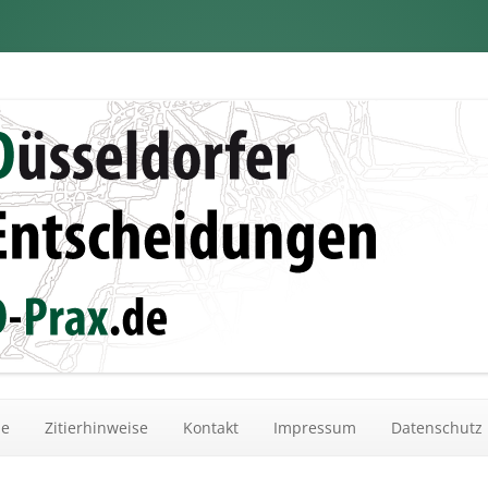
dungen
Zum Inhalt springen
he
Zitierhinweise
Kontakt
Impressum
Datenschutz