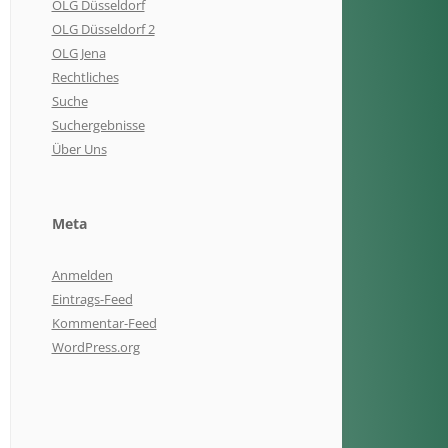
OLG Düsseldorf
OLG Düsseldorf 2
OLG Jena
Rechtliches
Suche
Suchergebnisse
Über Uns
Meta
Anmelden
Eintrags-Feed
Kommentar-Feed
WordPress.org