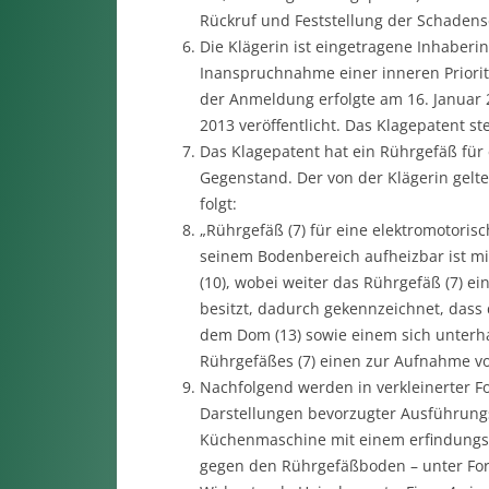
Rückruf und Feststellung der Schadense
Die Klägerin ist eingetragene Inhaberi
Inanspruchnahme einer inneren Priori
der Anmeldung erfolgte am 16. Januar 2
2013 veröffentlicht. Das Klagepatent ste
Das Klagepatent hat ein Rührgefäß fü
Gegenstand. Der von der Klägerin gelt
folgt:
„Rührgefäß (7) für eine elektromotoris
seinem Bodenbereich aufheizbar ist m
(10), wobei weiter das Rührgefäß (7) e
besitzt, dadurch gekennzeichnet, das
dem Dom (13) sowie einem sich unterha
Rührgefäßes (7) einen zur Aufnahme v
Nachfolgend werden in verkleinerter F
Darstellungen bevorzugter Ausführungs
Küchenmaschine mit einem erfindungsg
gegen den Rührgefäßboden – unter Fo