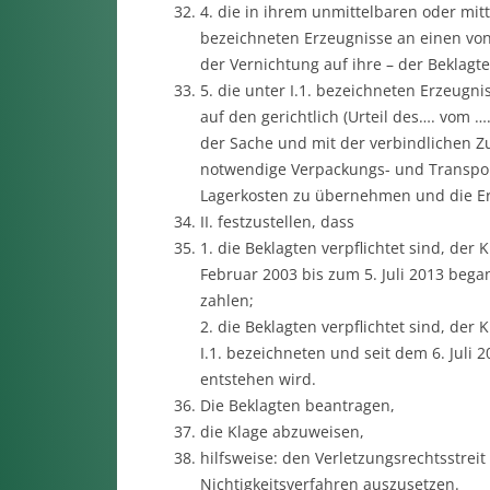
4. die in ihrem unmittelbaren oder mitt
bezeichneten Erzeugnisse an einen vo
der Vernichtung auf ihre – der Beklag
5. die unter I.1. bezeichneten Erzeug
auf den gerichtlich (Urteil des…. vom 
der Sache und mit der verbindlichen Zu
notwendige Verpackungs- und Transpor
Lagerkosten zu übernehmen und die Er
II. festzustellen, dass
1. die Beklagten verpflichtet sind, der K
Februar 2003 bis zum 5. Juli 2013 be
zahlen;
2. die Beklagten verpflichtet sind, der 
I.1. bezeichneten und seit dem 6. Jul
entstehen wird.
Die Beklagten beantragen,
die Klage abzuweisen,
hilfsweise: den Verletzungsrechtsstreit
Nichtigkeitsverfahren auszusetzen.