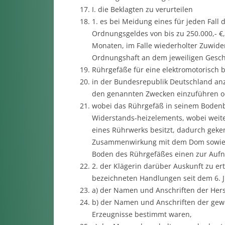
I. die Beklagten zu verurteilen
1. es bei Meidung eines für jeden Fal
Ordnungsgeldes von bis zu 250.000,- €
Monaten, im Falle wiederholter Zuwide
Ordnungshaft an dem jeweiligen Geschäf
Rührgefäße für eine elektromotorisch
in der Bundesrepublik Deutschland anz
den genannten Zwecken einzuführen od
wobei das Rührgefäß in seinem Bodenbe
Widerstands-heizelements, wobei weit
eines Rührwerks besitzt, dadurch geke
Zusammenwirkung mit dem Dom sowie e
Boden des Rührgefäßes einen zur Auf
2. der Klägerin darüber Auskunft zu ert
bezeichneten Handlungen seit dem 6. 
a) der Namen und Anschriften der Herst
b) der Namen und Anschriften der gewe
Erzeugnisse bestimmt waren,