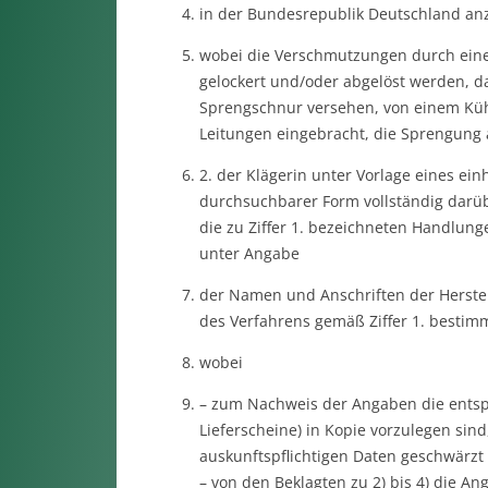
in der Bundesrepublik Deutschland a
wobei die Verschmutzungen durch eine
gelockert und/oder abgelöst werden, da
Sprengschnur versehen, von einem Küh
Leitungen eingebracht, die Sprengung a
2. der Klägerin unter Vorlage eines ein
durchsuchbarer Form vollständig darüb
die zu Ziffer 1. bezeichneten Handlun
unter Angabe
der Namen und Anschriften der Herstel
des Verfahrens gemäß Ziffer 1. bestim
wobei
– zum Nachweis der Angaben die entsp
Lieferscheine) in Kopie vorzulegen sin
auskunftspflichtigen Daten geschwärzt
– von den Beklagten zu 2) bis 4) die An