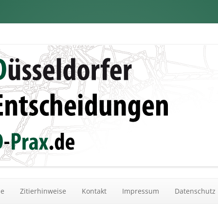
dungen
Zum Inhalt springen
he
Zitierhinweise
Kontakt
Impressum
Datenschutz