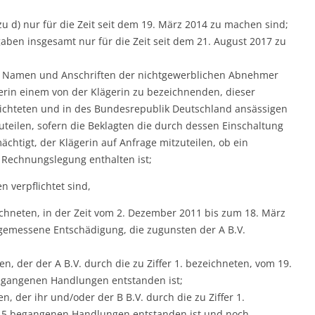
zu d) nur für die Zeit seit dem 19. März 2014 zu machen sind;
gaben insgesamt nur für die Zeit seit dem 21. August 2017 zu
die Namen und Anschriften der nichtgewerblichen Abnehmer
rin einem von der Klägerin zu bezeichnenden, dieser
ichteten und in des Bundesrepublik Deutschland ansässigen
uteilen, sofern die Beklagten die durch dessen Einschaltung
chtigt, der Klägerin auf Anfrage mitzuteilen, ob ein
Rechnungslegung enthalten ist;
en verpflichtet sind,
zeichneten, in der Zeit vom 2. Dezember 2011 bis zum 18. März
emessene Entschädigung, die zugunsten der A B.V.
en, der der A B.V. durch die zu Ziffer 1. bezeichneten, vom 19.
egangenen Handlungen entstanden ist;
n, der ihr und/oder der B B.V. durch die zu Ziffer 1.
015 begangenen Handlungen entstanden ist und noch