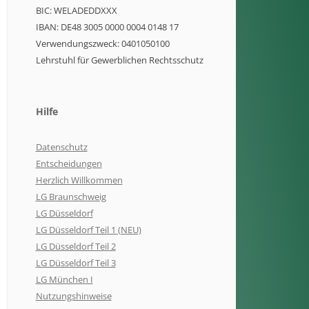
BIC: WELADEDDXXX
IBAN: DE48 3005 0000 0004 0148 17
Verwendungszweck: 0401050100
Lehrstuhl für Gewerblichen Rechtsschutz
Hilfe
Datenschutz
Entscheidungen
Herzlich Willkommen
LG Braunschweig
LG Düsseldorf
LG Düsseldorf Teil 1 (NEU)
LG Düsseldorf Teil 2
LG Düsseldorf Teil 3
LG München I
Nutzungshinweise