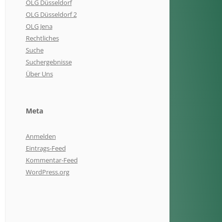
OLG Düsseldorf
OLG Düsseldorf 2
OLG Jena
Rechtliches
Suche
Suchergebnisse
Über Uns
Meta
Anmelden
Eintrags-Feed
Kommentar-Feed
WordPress.org