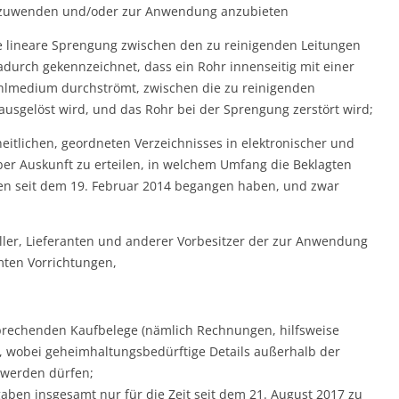
nzuwenden und/oder zur Anwendung anzubieten
 lineare Sprengung zwischen den zu reinigenden Leitungen
durch gekennzeichnet, dass ein Rohr innenseitig mit einer
lmedium durchströmt, zwischen die zu reinigenden
usgelöst wird, und das Rohr bei der Sprengung zerstört wird;
heitlichen, geordneten Verzeichnisses in elektronischer und
er Auskunft zu erteilen, in welchem Umfang die Beklagten
gen seit dem 19. Februar 2014 begangen haben, und zwar
ler, Lieferanten und anderer Vorbesitzer der zur Anwendung
mten Vorrichtungen,
rechenden Kaufbelege (nämlich Rechnungen, hilfsweise
d, wobei geheimhaltungsbedürftige Details außerhalb der
 werden dürfen;
gaben insgesamt nur für die Zeit seit dem 21. August 2017 zu