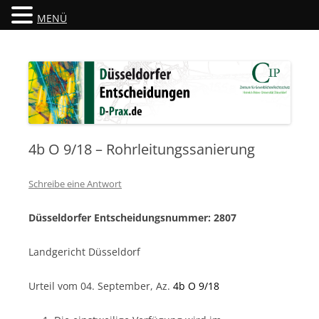
MENÜ
Düsseldorfer Entscheidungen
D-Prax.de
4b O 9/18 – Rohrleitungssanierung
Schreibe eine Antwort
Düsseldorfer Entscheidungsnummer: 2807
Landgericht Düsseldorf
Urteil vom 04. September, Az.
4b O 9/18