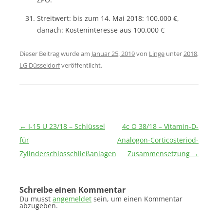
Streitwert: bis zum 14. Mai 2018: 100.000 €,
danach: Kosteninteresse aus 100.000 €
Dieser Beitrag wurde am
Januar 25, 2019
von
Linge
unter
2018
,
LG Düsseldorf
veröffentlicht.
Beitragsnavigation
←
I-15 U 23/18 – Schlüssel
4c O 38/18 – Vitamin-D-
für
Analogon-Corticosteriod-
Zylinderschlosschließanlagen
Zusammensetzung
→
Schreibe einen Kommentar
Du musst
angemeldet
sein, um einen Kommentar
abzugeben.