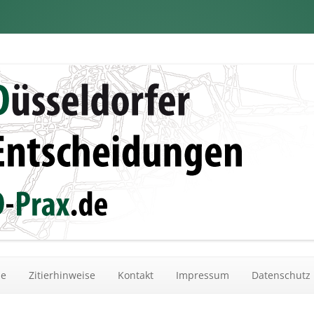
dungen
Zum Inhalt springen
he
Zitierhinweise
Kontakt
Impressum
Datenschutz