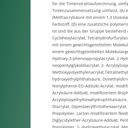
für die Tintenstrahlaufzeichnung, um
Tintenzusammensetzung umfasst, (A) ein
(Meth)acrylsäure mit einem 1,3 Dioxola
Farbstoff, (D) eine zusätzliche polymer
ist und die aus der Gruppe bestehend au
Cyclohexylacrylat, Tetrahydrofurfurylac
mit einem gewichtsgemittelten Molekula
einem gewichtsgemittelten Molekulargew
Hydroxy-3-phenoxypropylacrylat, 2-Hydr
neopentylglykoldiacrylat, 2- Acryloylox
Methoxypolyethylenacrylat,Tetramethylo
hydroxyethylphthalsäure, Dimethyloltri
Nonylphenol-EO-Addukt-Acrylat, modifizi
Acrylsäure-Addukt, modifiziertem Bisphe
Acryloyloxyethylhexahydrophthalsäure,
Diacrylat, Dipentaerythritolhexaacrylat,
Prepolymer, Lacton-modifiziertem flexib
Diglycidylether-Acrylsäure-Addukt, Pen
Prepolymer, 2- Hydroxyethylacrylat, Met