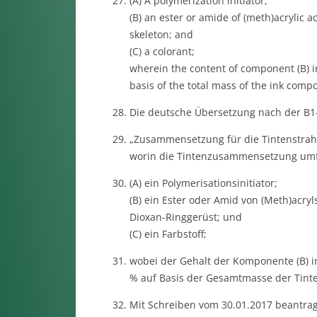
(A) A polymerization initiator;
(B) an ester or amide of (meth)acrylic a
skeleton; and
(C) a colorant;
wherein the content of component (B) in
basis of the total mass of the ink compo
Die deutsche Übersetzung nach der B1-Sc
„Zusammensetzung für die Tintenstra
worin die Tintenzusammensetzung umf
(A) ein Polymerisationsinitiator;
(B) ein Ester oder Amid von (Meth)acry
Dioxan-Ringgerüst; und
(C) ein Farbstoff;
wobei der Gehalt der Komponente (B) 
% auf Basis der Gesamtmasse der Tint
Mit Schreiben vom 30.01.2017 beantrag