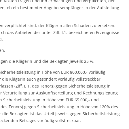
en Kosten tragen und ihn ermächtigen und verpflichten, der
ilen, ob ein bestimmter Angebotsempfänger in der Aufstellung
ten verpflichtet sind, der Klägerin allen Schaden zu ersetzen,
ch das Anbieten der unter Ziff. I.1. bezeichneten Erzeugnisse
d.
en.
agen die Klägerin und die Beklagten jeweils 25 %.
 Sicherheitsleistung in Höhe von EUR 800.000,- vorläufig
r die Klägerin auch gesondert vorläufig vollstreckbar
assen (Ziff. I. 1. des Tenors) gegen Sicherheitsleistung in
der Verurteilung zur Auskunftserteilung und Rechnungslegung
gegen Sicherheitsleistung in Höhe von EUR 65.000,- und
V. des Tenors) gegen Sicherheitsleistung in Höhe von 120% des
 die Beklagten ist das Urteil jeweils gegen Sicherheitsleistung
eckenden Betrages vorläufig vollstreckbar.