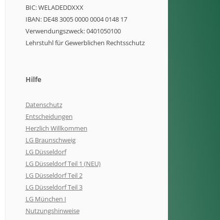
BIC: WELADEDDXXX
IBAN: DE48 3005 0000 0004 0148 17
Verwendungszweck: 0401050100
Lehrstuhl für Gewerblichen Rechtsschutz
Hilfe
Datenschutz
Entscheidungen
Herzlich Willkommen
LG Braunschweig
LG Düsseldorf
LG Düsseldorf Teil 1 (NEU)
LG Düsseldorf Teil 2
LG Düsseldorf Teil 3
LG München I
Nutzungshinweise