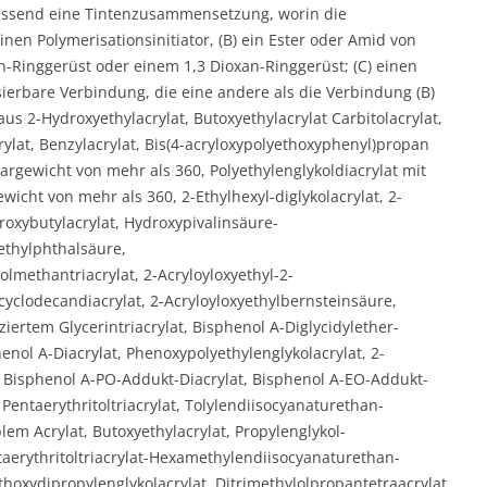
fassend eine Tintenzusammensetzung, worin die
en Polymerisationsinitiator, (B) ein Ester oder Amid von
n-Ringgerüst oder einem 1,3 Dioxan-Ringgerüst; (C) einen
isierbare Verbindung, die eine andere als die Verbindung (B)
s 2-Hydroxyethylacrylat, Butoxyethylacrylat Carbitolacrylat,
rylat, Benzylacrylat, Bis(4-acryloxypolyethoxyphenyl)propan
rgewicht von mehr als 360, Polyethylenglykoldiacrylat mit
icht von mehr als 360, 2-Ethylhexyl-diglykolacrylat, 2-
oxybutylacrylat, Hydroxypivalinsäure-
yethylphthalsäure,
lmethantriacrylat, 2-Acryloyloxyethyl-2-
cyclodecandiacrylat, 2-Acryloyloxyethylbernsteinsäure,
ertem Glycerintriacrylat, Bisphenol A-Diglycidylether-
nol A-Diacrylat, Phenoxypolyethylenglykolacrylat, 2-
 Bisphenol A-PO-Addukt-Diacrylat, Bisphenol A-EO-Addukt-
 Pentaerythritoltriacrylat, Tolylendiisocyanaturethan-
lem Acrylat, Butoxyethylacrylat, Propylenglykol-
taerythritoltriacrylat-Hexamethylendiisocyanaturethan-
hoxydipropylenglykolacrylat, Ditrimethylolpropantetraacrylat,