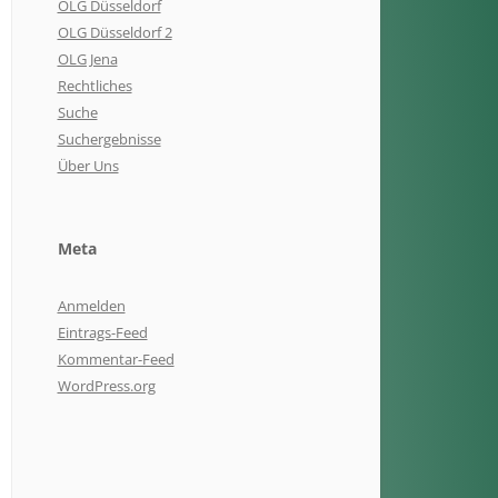
OLG Düsseldorf
OLG Düsseldorf 2
OLG Jena
Rechtliches
Suche
Suchergebnisse
Über Uns
Meta
Anmelden
Eintrags-Feed
Kommentar-Feed
WordPress.org