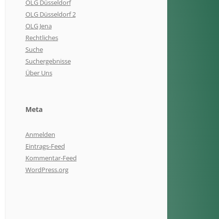
OLG Düsseldorf
OLG Düsseldorf 2
OLG Jena
Rechtliches
Suche
Suchergebnisse
Über Uns
Meta
Anmelden
Eintrags-Feed
Kommentar-Feed
WordPress.org