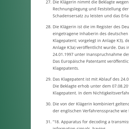
Die Klägerin nimmt die Beklagte wegen
Rechnungslegung und Feststellung der
Schadensersatz zu leisten und das Erl
Die Klägerin ist die im Register des D
eingetragene Inhaberin des deutschen 
Klagepatent; vorgelegt in Anlage K3), 
Anlage K3a) veröffentlicht wurde. Das 
24.01.1997 unter Inanspruchnahme des
Das Europäische Patentamt veröffentlic
Klagepatents.
Das Klagepatent ist mit Ablauf des 24.
Die Beklagte erhob unter dem 07.08.20
Klagepatent. In dem Nichtigkeitsverfah
Die von der Klägerin kombiniert gelte
der englischen Verfahrenssprache wie f
“18. Apparatus for decoding a transmissi
information signals, having