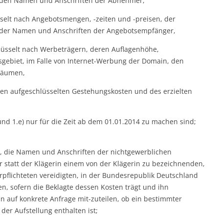
 den Namen und Anschriften der Abnehmer,
sselt nach Angebotsmengen, -zeiten und -preisen, der
 der Namen und Anschriften der Angebotsempfänger,
lüsselt nach Werbeträgern, deren Auflagenhöhe,
gebiet, im Falle von Internet-Werbung der Domain, den
träumen,
ren aufgeschlüsselten Gestehungskosten und des erzielten
und 1.e) nur für die Zeit ab dem 01.01.2014 zu machen sind;
t, die Namen und Anschriften der nichtgewerblichen
tatt der Klägerin einem von der Klägerin zu bezeichnenden,
pflichteten vereidigten, in der Bundesrepublik Deutschland
en, sofern die Beklagte dessen Kosten trägt und ihn
in auf konkrete Anfrage mit-zuteilen, ob ein bestimmter
r Aufstellung enthalten ist;