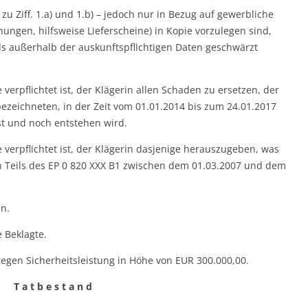
Ziff. 1.a) und 1.b) – jedoch nur in Bezug auf gewerbliche
ngen, hilfsweise Lieferscheine) in Kopie vorzulegen sind,
s außerhalb der auskunftspflichtigen Daten geschwärzt
e verpflichtet ist, der Klägerin allen Schaden zu ersetzen, der
 bezeichneten, in der Zeit vom 01.01.2014 bis zum 24.01.2017
t und noch entstehen wird.
te verpflichtet ist, der Klägerin dasjenige herauszugeben, was
 Teils des EP 0 820 XXX B1 zwischen dem 01.03.2007 und dem
n.
e Beklagte.
r gegen Sicherheitsleistung in Höhe von EUR 300.000,00.
T a t b e s t a n d