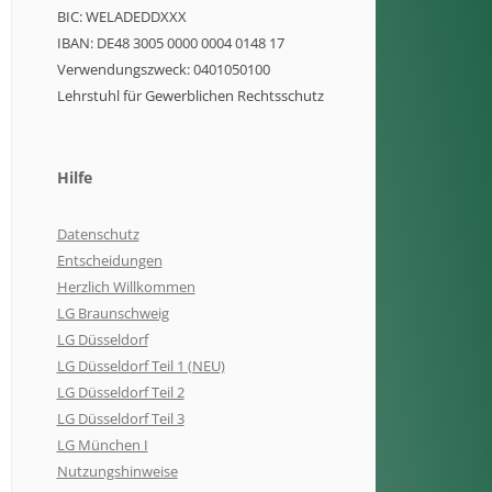
BIC: WELADEDDXXX
IBAN: DE48 3005 0000 0004 0148 17
Verwendungszweck: 0401050100
Lehrstuhl für Gewerblichen Rechtsschutz
Hilfe
Datenschutz
Entscheidungen
Herzlich Willkommen
LG Braunschweig
LG Düsseldorf
LG Düsseldorf Teil 1 (NEU)
LG Düsseldorf Teil 2
LG Düsseldorf Teil 3
LG München I
Nutzungshinweise