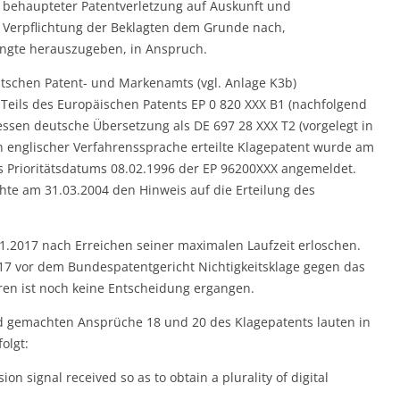
 behaupteter Patentverletzung auf Auskunft und
 Verpflichtung der Beklagten dem Grunde nach,
angte herauszugeben, in Anspruch.
eutschen Patent- und Markenamts (vgl. Anlage K3b)
Teils des Europäischen Patents EP 0 820 XXX B1 (nachfolgend
dessen deutsche Übersetzung als DE 697 28 XXX T2 (vorgelegt in
in englischer Verfahrenssprache erteilte Klagepatent wurde am
 Prioritätsdatums 08.02.1996 der EP 96200XXX angemeldet.
hte am 31.03.2004 den Hinweis auf die Erteilung des
01.2017 nach Erreichen seiner maximalen Laufzeit erloschen.
17 vor dem Bundespatentgericht Nichtigkeitsklage gegen das
ren ist noch keine Entscheidung ergangen.
nd gemachten Ansprüche 18 und 20 des Klagepatents lauten in
olgt:
on signal received so as to obtain a plurality of digital