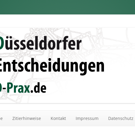
dungen
Zum Inhalt springen
he
Zitierhinweise
Kontakt
Impressum
Datenschutz