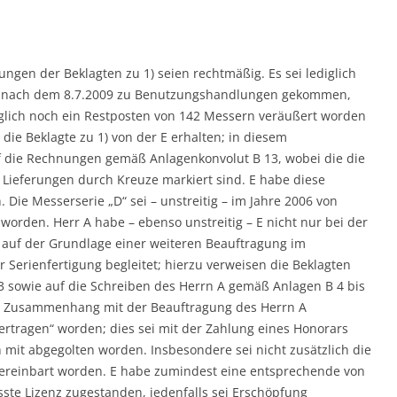
gen der Beklagten zu 1) seien rechtmäßig. Es sei lediglich
ie nach dem 8.7.2009 zu Benutzungshandlungen gekommen,
glich noch ein Restposten von 142 Messern veräußert worden
die Beklagte zu 1) von der E erhalten; in diesem
die Rechnungen gemäß Anlagenkonvolut B 13, wobei die die
Lieferungen durch Kreuze markiert sind. E habe diese
 Die Messerserie „D“ sei – unstreitig – im Jahre 2006 von
worden. Herr A habe – ebenso unstreitig – E nicht nur bei der
 auf der Grundlage einer weiteren Beauftragung im
 Serienfertigung begleitet; hierzu verweisen die Beklagten
3 sowie auf die Schreiben des Herrn A gemäß Anlagen B 4 bis
 im Zusammenhang mit der Beauftragung des Herrn A
rtragen“ worden; dies sei mit der Zahlung eines Honorars
 mit abgegolten worden. Insbesondere sei nicht zusätzlich die
vereinbart worden. E habe zumindest eine entsprechende von
ste Lizenz zugestanden, jedenfalls sei Erschöpfung