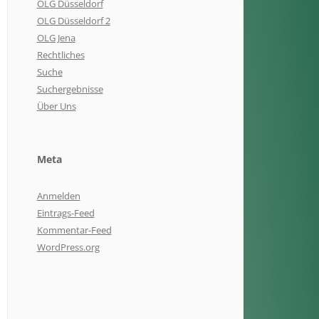
OLG Düsseldorf
OLG Düsseldorf 2
OLG Jena
Rechtliches
Suche
Suchergebnisse
Über Uns
Meta
Anmelden
Eintrags-Feed
Kommentar-Feed
WordPress.org