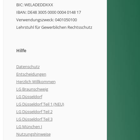
BIC: WELADEDDXXX
IBAN: DE48 3005 0000 0004 0148 17
Verwendungszweck: 0401050100
Lehrstuhl für Gewerblichen Rechtsschutz
Hilfe
Datenschutz
Entscheidungen
Herzlich Willkommen
LG Braunschweig
LG Düsseldorf
LG Düsseldorf Teil 1 (NEU)
LG Düsseldorf Teil 2
LG Düsseldorf Teil 3
LG München I
Nutzungshinweise