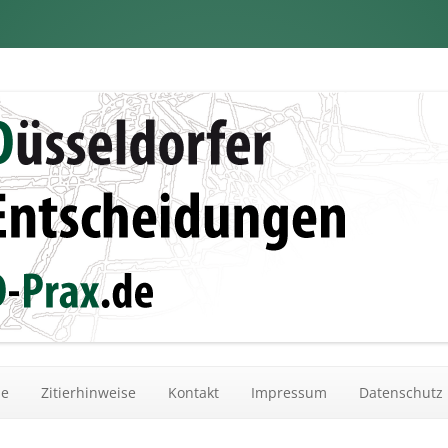
dungen
Zum Inhalt springen
he
Zitierhinweise
Kontakt
Impressum
Datenschutz