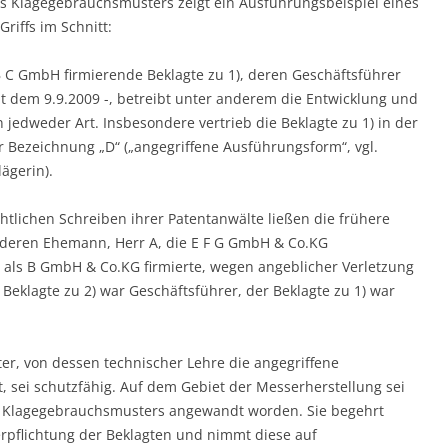
s Klagegebrauchsmusters zeigt ein Ausführungsbeispiel eines
iffs im Schnitt:
B C GmbH firmierende Beklagte zu 1), deren Geschäftsführer
seit dem 9.9.2009 -, betreibt unter anderem die Entwicklung und
edweder Art. Insbesondere vertrieb die Beklagte zu 1) in der
Bezeichnung „D“ („angegriffene Ausführungsform“, vgl.
ägerin).
htlichen Schreiben ihrer Patentanwälte ließen die frühere
deren Ehemann, Herr A, die E F G GmbH & Co.KG
s als B GmbH & Co.KG firmierte, wegen angeblicher Verletzung
klagte zu 2) war Geschäftsführer, der Beklagte zu 1) war
er, von dessen technischer Lehre die angegriffene
 sei schutzfähig. Auf dem Gebiet der Messerherstellung sei
s Klagegebrauchsmusters angewandt worden. Sie begehrt
erpflichtung der Beklagten und nimmt diese auf