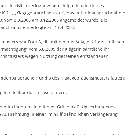
 ausschließlich verfügungsberechtigte Inhaberin des
 K 2.1, „Klagegebrauchsmuster), das unter Inanspruchnahme
XXX vom 8.3.2006 am 8.12.2006 angemeldet wurde. Die
rauchsmusters erfolgte am 19.4.2007.
usters war Frau A, die mit der aus Anlage K 1 ersichtlichen
mächtigung“ vom 5.8.2009 der Klägerin sämtliche ihr
uchsmusters wegen Nutzung desselben entstandenen
erenden Ansprüche 1 und 8 des Klagegebrauchsmusters lauten:
, herstellbar durch Lasersintern.
 der im Inneren ein mit dem Griff einstückig verbundenes
e Ausnehmung in einer im Griff befindlichen Verlängerung