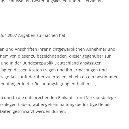
ufgeschlüsselten Gestehungskosten und des erzielten
m 15.4.2007 Angaben zu machen hat,
men und Anschriften ihrer nichtgewerblichen Abnehmer und
inem von dieser zu bezeichnenden, dieser gegenüber zur
en und in der Bundesrepublik Deutschland ansässigen
eklagten dessen Kosten tragen und ihn ermächtigen und
frage Auskunft darüber zu erteilen, ob ein ob ein bestimmter
mpfänger in der Rechnungslegung enthalten ist,
 a) und b) die entsprechenden Einkaufs- und Verkaufsbelege
orzulegen haben, wobei geheimhaltungsbedürftige Details
 Daten geschwärzt werden dürfen.