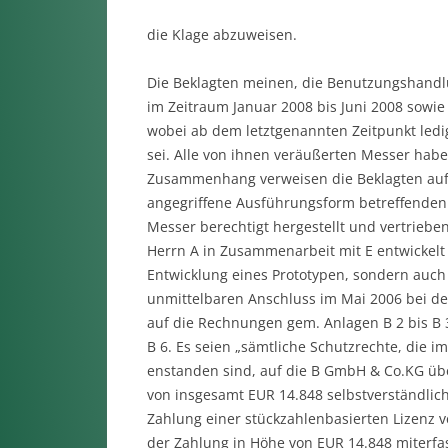
die Klage abzuweisen.
Die Beklagten meinen, die Benutzungshandlun
im Zeitraum Januar 2008 bis Juni 2008 sow
wobei ab dem letztgenannten Zeitpunkt ledi
sei. Alle von ihnen veräußerten Messer habe 
Zusammenhang verweisen die Beklagten auf 
angegriffene Ausführungsform betreffenden 
Messer berechtigt hergestellt und vertrieben.
Herrn A in Zusammenarbeit mit E entwickelt 
Entwicklung eines Prototypen, sondern auch
unmittelbaren Anschluss im Mai 2006 bei der
auf die Rechnungen gem. Anlagen B 2 bis B 
B 6. Es seien „sämtliche Schutzrechte, die
enstanden sind, auf die B GmbH & Co.KG übe
von insgesamt EUR 14.848 selbstverständlich
Zahlung einer stückzahlenbasierten Lizenz 
der Zahlung in Höhe von EUR 14.848 miterfas