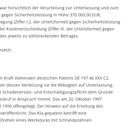
d zwar hinsichtlich der Verurteilung zur Unterlassung und zum
el) gegen Sicherheitsleistung in Höhe 370.000,00 EUR,
gung (Ziffer I.2. der Urteilsformel) gegen Sicherheitsleistung
er Kostenentscheidung (Ziffer III. der Urteilsformel) gegen
des jeweils zu vollstreckenden Betrages.
esetzt.
 in Kraft stehenden deutschen Patents DE 197 46 XXX C2,
gen dessen Verletzung sie die Beklagten auf Unterlassung,
er Schadenersatz- und Entschädigungspflicht dem Grunde
Rückruf in Anspruch nimmt. Das am 20. Oktober 1997
1999 offengelegt. Der Hinweis auf die Erteilung des
röffentlicht. Das Kla-gepatent betrifft eine
 Drehen eines Werkstücks mit Schneidezähnen.