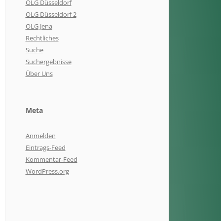
OLG Düsseldorf
OLG Düsseldorf 2
OLG Jena
Rechtliches
Suche
Suchergebnisse
Über Uns
Meta
Anmelden
Eintrags-Feed
Kommentar-Feed
WordPress.org