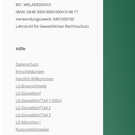
BIC: WELADEDDXXX
IBAN: DE48 3005 0000 0004 0148 17
Verwendungszweck: 0401050100
Lehrstuhl für Gewerblichen Rechtsschutz
Hilfe
Datenschutz
Entscheidungen
Herzlich Willkommen
LG Braunschweig
LG Düsseldorf
LG Düsseldorf Teil 1 (NEU)
LG Düsseldorf Teil 2
LG Düsseldorf Teil 3
LG München I
Nutzungshinweise