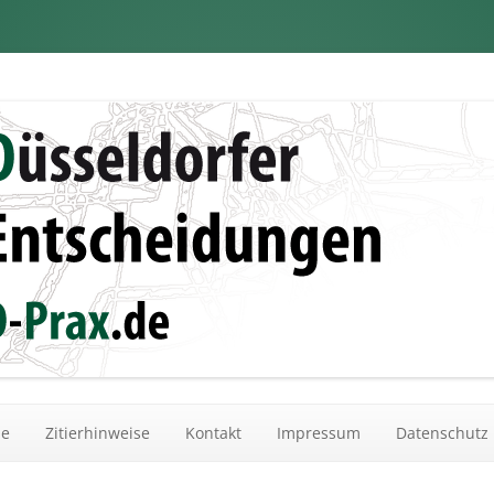
dungen
Zum Inhalt springen
he
Zitierhinweise
Kontakt
Impressum
Datenschutz