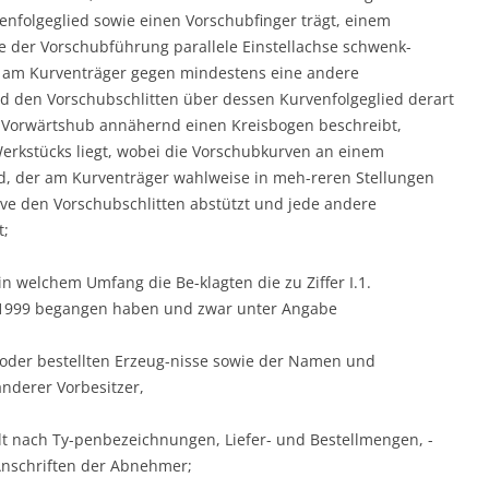
nfolgeglied sowie einen Vorschubfinger trägt, einem
 der Vorschubführung parallele Einstellachse schwenk-
ie am Kurventräger gegen mindestens eine andere
nd den Vorschubschlitten über dessen Kurvenfolgeglied derart
m Vorwärtshub annähernd einen Kreisbogen beschreibt,
erkstücks liegt, wobei die Vorschubkurven an einem
, der am Kurventräger wahlweise in meh-reren Stellungen
urve den Vorschubschlitten abstützt und jede andere
t;
n welchem Umfang die Be-klagten die zu Ziffer I.1.
 1999 begangen haben und zwar unter Angabe
 oder bestellten Erzeug-nisse sowie der Namen und
anderer Vorbesitzer,
lt nach Ty-penbezeichnungen, Liefer- und Bestellmengen, -
Anschriften der Abnehmer;