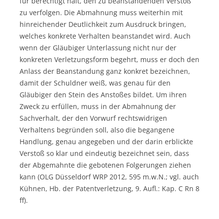
für berechtigt hält, den zu beanstandenden Verstoß
zu verfolgen. Die Abmahnung muss weiterhin mit
hinreichender Deutlichkeit zum Ausdruck bringen,
welches konkrete Verhalten beanstandet wird. Auch
wenn der Gläubiger Unterlassung nicht nur der
konkreten Verletzungsform begehrt, muss er doch den
Anlass der Beanstandung ganz konkret bezeichnen,
damit der Schuldner weiß, was genau für den
Gläubiger den Stein des Anstoßes bildet. Um ihren
Zweck zu erfüllen, muss in der Abmahnung der
Sachverhalt, der den Vorwurf rechtswidrigen
Verhaltens begründen soll, also die begangene
Handlung, genau angegeben und der darin erblickte
Verstoß so klar und eindeutig bezeichnet sein, dass
der Abgemahnte die gebotenen Folgerungen ziehen
kann (OLG Düsseldorf WRP 2012, 595 m.w.N.; vgl. auch
Kühnen, Hb. der Patentverletzung, 9. Aufl.: Kap. C Rn 8
ff).