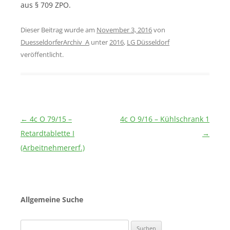
aus § 709 ZPO.
Dieser Beitrag wurde am
November 3, 2016
von
DuesseldorferArchiv_A
unter
2016
,
LG Düsseldorf
veröffentlicht.
Beitragsnavigation
←
4c O 79/15 –
4c O 9/16 – Kühlschrank 1
Retardtablette I
→
(Arbeitnehmererf.)
Allgemeine Suche
Suchen