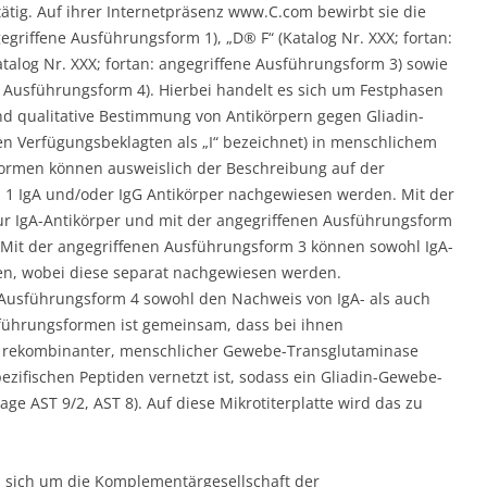
ig. Auf ihrer Internetpräsenz www.C.com bewirbt sie die
gegriffene Ausführungsform 1), „D® F“ (Katalog Nr. XXX; fortan:
talog Nr. XXX; fortan: angegriffene Ausführungsform 3) sowie
ne Ausführungsform 4). Hierbei handelt es sich um Festphasen
d qualitative Bestimmung von Antikörpern gegen Gliadin-
 Verfügungsbeklagten als „I“ bezeichnet) in menschlichem
ormen können ausweislich der Beschreibung auf der
 1 IgA und/oder IgG Antikörper nachgewiesen werden. Mit der
r IgA-Antikörper und mit der angegriffenen Ausführungsform
 Mit der angegriffenen Ausführungsform 3 können sowohl IgA-
en, wobei diese separat nachgewiesen werden.
Ausführungsform 4 sowohl den Nachweis von IgA- als auch
führungsformen ist gemeinsam, dass bei ihnen
it rekombinanter, menschlicher Gewebe-Transglutaminase
pezifischen Peptiden vernetzt ist, sodass ein Gliadin-Gewebe-
ge AST 9/2, AST 8). Auf diese Mikrotiterplatte wird das zu
s sich um die Komplementärgesellschaft der