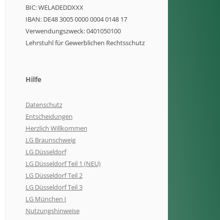
BIC: WELADEDDXXX
IBAN: DE48 3005 0000 0004 0148 17
Verwendungszweck: 0401050100
Lehrstuhl für Gewerblichen Rechtsschutz
Hilfe
Datenschutz
Entscheidungen
Herzlich Willkommen
LG Braunschweig
LG Düsseldorf
LG Düsseldorf Teil 1 (NEU)
LG Düsseldorf Teil 2
LG Düsseldorf Teil 3
LG München I
Nutzungshinweise