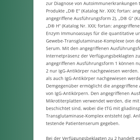
zur Diagnose von Autoimmunerkrankungen tät
Produkte „D® E“ (Katalog Nr. XXX; fortan: an
angegriffene Ausführungsform 2), „D® G“ (Ka
„D® H“ (Katalog Nr. XXX; fortan: angegriffe
Enzym Immunoassays für die quantitative un
Gewebe-Transglutaminase-Komplexe (von den
Serum. Mit den angegriffenen Ausführungsf
Internetpräsenz der Verfügungsbeklagten zu
angegriffenen Ausführungsform 1 können nu
2 nur IgG-Antikörper nachgewiesen werden.
als auch IgG-Antikörper nachgewiesen werd
Demgegenüber ermöglicht die angegriffene 
von IgG-Antikörpern. Den angegriffenen Aus
Mikrotiterplatten verwendet werden, die m
beschichtet sind, wobei die tTG mit gliadins
Transglutaminase-Komplex entsteht (vgl. Anla
testende Patientenserum gegeben.
Bei der Verfügungsbeklagten zu 2 handelt e