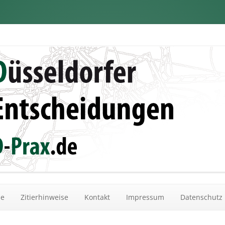
dungen
Zum Inhalt springen
he
Zitierhinweise
Kontakt
Impressum
Datenschutz