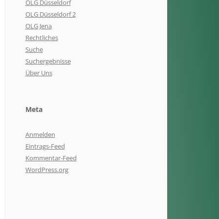
OLG Düsseldorf
OLG Düsseldorf 2
OLG Jena
Rechtliches
Suche
Suchergebnisse
Über Uns
Meta
Anmelden
Eintrags-Feed
Kommentar-Feed
WordPress.org