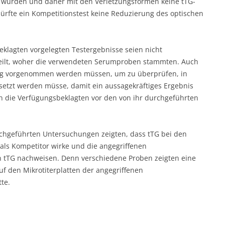
n würden und daher mit den Verletzungsformen keine tTG-
rfte ein Kompetitionstest keine Reduzierung des optischen
eklagten vorgelegten Testergebnisse seien nicht
teilt, woher die verwendeten Serumproben stammten. Auch
rung vorgenommen werden müssen, um zu überprüfen, in
setzt werden müsse, damit ein aussagekräftiges Ergebnis
n die Verfügungsbeklagten vor den von ihr durchgeführten
chgeführten Untersuchungen zeigten, dass tTG bei den
als Kompetitor wirke und die angegriffenen
 tTG nachweisen. Denn verschiedene Proben zeigten eine
f den Mikrotiterplatten der angegriffenen
te.