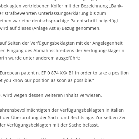
sbeklagten vertriebenen Koffer mit der Bezeichnung „Bank-
ner strafbewehrten Unterlassungserklärung bis zum
iben war eine deutschsprachige Patentschrift beigefügt.
wird auf dieses (Anlage Ast 8) Bezug genommen.
uf Seiten der Verfügungsbeklagten mit der Angelegenheit
 den Eingang des Abmahnschreibens der Verfügungsklägerin
arin wurde unter anderem ausgeführt:
European patent n. EP 0 874 XXX B1 in order to take a position
let you know our position as soon as possible.”
9, wird wegen dessen weiteren Inhalts verwiesen.
ahrensbevollmächtigten der Verfügungsbeklagten in Italien
t der Überprüfung der Sach- und Rechtslage. Zur selben Zeit
er Verfügungsbeklagten mit der Sache befasst.