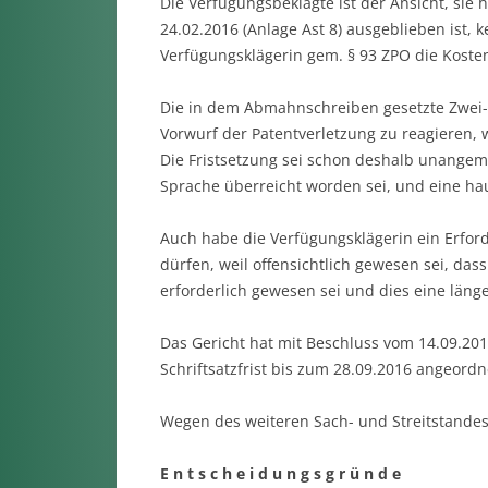
Die Verfügungsbeklagte ist der Ansicht, si
24.02.2016 (Anlage Ast 8) ausgeblieben ist,
Verfügungsklägerin gem. § 93 ZPO die Koste
Die in dem Abmahnschreiben gesetzte Zwei-
Vorwurf der Patentverletzung zu reagieren, 
Die Fristsetzung sei schon deshalb unangeme
Sprache überreicht worden sei, und eine ha
Auch habe die Verfügungsklägerin ein Erfo
dürfen, weil offensichtlich gewesen sei, da
erforderlich gewesen sei und dies eine län
Das Gericht hat mit Beschluss vom 14.09.201
Schriftsatzfrist bis zum 28.09.2016 angeordn
Wegen des weiteren Sach- und Streitstandes
E n t s c h e i d u n g s g r ü n d e