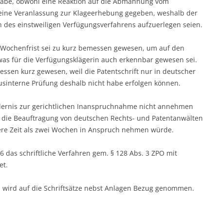
e habe, obwohl eine Reaktion auf die Abmahnung vom
 keine Veranlassung zur Klageerhebung gegeben, weshalb der
n des einstweiligen Verfügungsverfahrens aufzuerlegen seien.
Wochenfrist sei zu kurz bemessen gewesen, um auf den
was für die Verfügungsklägerin auch erkennbar gewesen sei.
ssen kurz gewesen, weil die Patentschrift nur in deutscher
usinterne Prüfung deshalb nicht habe erfolgen können.
rdernis zur gerichtlichen Inanspruchnahme nicht annehmen
ss die Beauftragung von deutschen Rechts- und Patentanwälten
gere Zeit als zwei Wochen in Anspruch nehmen würde.
6 das schriftliche Verfahren gem. § 128 Abs. 3 ZPO mit
et.
 wird auf die Schriftsätze nebst Anlagen Bezug genommen.