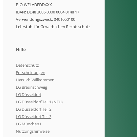
BIC: WELADEDDXXX
IBAN: DE48 3005 0000 0004 0148 17
Verwendungszweck: 0401050100
Lehrstuhl für Gewerblichen Rechtsschutz
Hilfe
Datenschutz
Entscheidungen
Herzlich Willkommen
LG Braunschweig
LG Düsseldorf
LG Düsseldorf Teil 1 (NEU)
LG Düsseldorf Teil 2
LG Düsseldorf Teil 3
LG München I
Nutzungshinweise