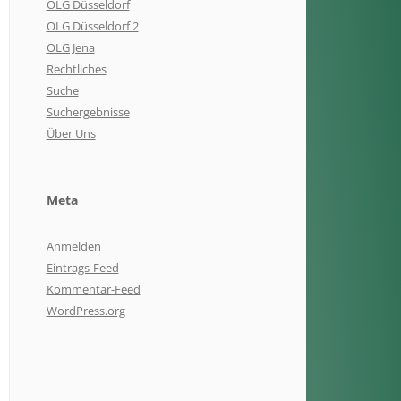
OLG Düsseldorf
OLG Düsseldorf 2
OLG Jena
Rechtliches
Suche
Suchergebnisse
Über Uns
Meta
Anmelden
Eintrags-Feed
Kommentar-Feed
WordPress.org