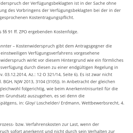
iderspruch der Verfügungsbeklagten ist in der Sache ohne
igung des Vorbringens der Verfügungsbeklagten bei der in der
gesprochenen Kostentragungspflicht.
s §§ 91 ff. ZPO ergebenden Kostenfolge.
rkannter – Kostenwiderspruch gibt dem Antragsgegner die
s einstweiligen Verfügungsverfahrens vorgesehene
iderspruch wirkt vor diesem Hintergrund wie ein förmliches
ssverfügung durch diesen zu einer endgültigen Regelung in
. 03.12.2014, Az.: 12 O 321/14, Seite 6). Es ist zwar nicht
. BGH, NJW 2013, 3104 (3105)). In Anbetracht der gleichen
eichwohl folgerichtig, wie beim Anerkenntnisurteil für die
en Grundsatz auszugehen, es sei denn die
pätgens, in: Gloy/ Loschelder/ Erdmann, Wettbewerbsrecht, 4.
Prozess- bzw. Verfahrenskosten zur Last, wenn der
ch sofort anerkennt und nicht durch sein Verhalten zur