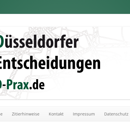
dungen
Zum Inhalt springen
he
Zitierhinweise
Kontakt
Impressum
Datenschutz