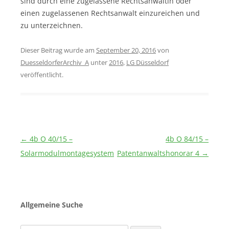
sind durch eine zugelassene Rechtsanwältin oder
einen zugelassenen Rechtsanwalt einzureichen und
zu unterzeichnen.
Dieser Beitrag wurde am
September 20, 2016
von
DuesseldorferArchiv_A
unter
2016
,
LG Düsseldorf
veröffentlicht.
Beitragsnavigation
←
4b O 40/15 –
4b O 84/15 –
Solarmodulmontagesystem
Patentanwaltshonorar 4
→
Allgemeine Suche