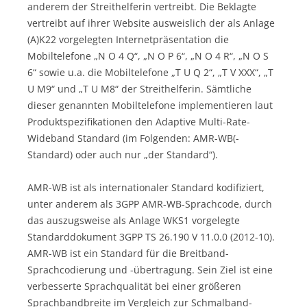
anderem der Streithelferin vertreibt. Die Beklagte
vertreibt auf ihrer Website ausweislich der als Anlage
(A)K22 vorgelegten Internetpräsentation die
Mobiltelefone „N O 4 Q“, „N O P 6“, „N O 4 R“, „N O S
6“ sowie u.a. die Mobiltelefone „T U Q 2“, „T V XXX“, „T
U M9“ und „T U M8“ der Streithelferin. Sämtliche
dieser genannten Mobiltelefone implementieren laut
Produktspezifikationen den Adaptive Multi-Rate-
Wideband Standard (im Folgenden: AMR-WB(-
Standard) oder auch nur „der Standard“).
AMR-WB ist als internationaler Standard kodifiziert,
unter anderem als 3GPP AMR-WB-Sprachcode, durch
das auszugsweise als Anlage WKS1 vorgelegte
Standarddokument 3GPP TS 26.190 V 11.0.0 (2012-10).
AMR-WB ist ein Standard für die Breitband-
Sprachcodierung und -übertragung. Sein Ziel ist eine
verbesserte Sprachqualität bei einer größeren
Sprachbandbreite im Vergleich zur Schmalband-