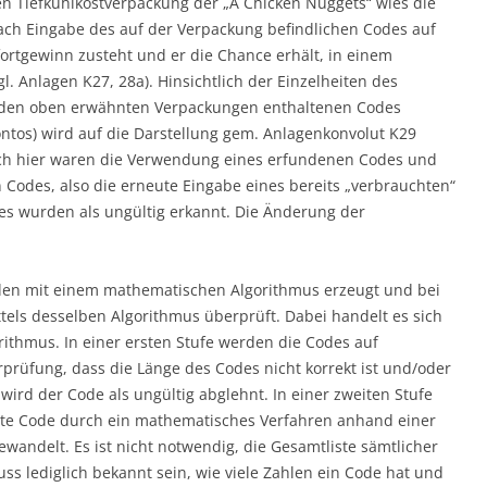
en Tiefkühlkostverpackung der „A Chicken Nuggets“ wies die
nach Eingabe des auf der Verpackung befindlichen Codes auf
rtgewinn zusteht und er die Chance erhält, in einem
l. Anlagen K27, 28a). Hinsichtlich der Einzelheiten des
n den oben erwähnten Verpackungen enthaltenen Codes
ntos) wird auf die Darstellung gem. Anlagenkonvolut K29
Auch hier waren die Verwendung eines erfundenen Codes und
Codes, also die erneute Eingabe eines bereits „verbrauchten“
es wurden als ungültig erkannt. Die Änderung der
den mit einem mathematischen Algorithmus erzeugt und bei
els desselben Algorithmus überprüft. Dabei handelt es sich
thmus. In einer ersten Stufe werden die Codes auf
rprüfung, dass die Länge des Codes nicht korrekt ist und/oder
wird der Code als ungültig abglehnt. In einer zweiten Stufe
ierte Code durch ein mathematisches Verfahren anhand einer
andelt. Es ist nicht notwendig, die Gesamtliste sämtlicher
s lediglich bekannt sein, wie viele Zahlen ein Code hat und