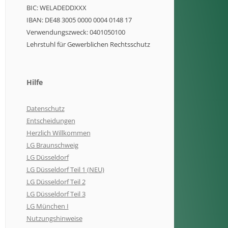
BIC: WELADEDDXXX
IBAN: DE48 3005 0000 0004 0148 17
Verwendungszweck: 0401050100
Lehrstuhl für Gewerblichen Rechtsschutz
Hilfe
Datenschutz
Entscheidungen
Herzlich Willkommen
LG Braunschweig
LG Düsseldorf
LG Düsseldorf Teil 1 (NEU)
LG Düsseldorf Teil 2
LG Düsseldorf Teil 3
LG München I
Nutzungshinweise