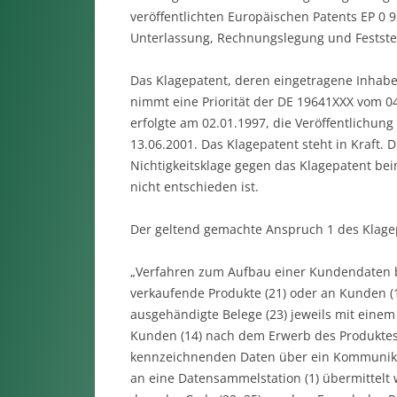
veröffentlichten Europäischen Patents EP 0 9
Unterlassung, Rechnungslegung und Feststel
Das Klagepatent, deren eingetragene Inhaberi
nimmt eine Priorität der DE 19641XXX vom 0
erfolgte am 02.01.1997, die Veröffentlichun
13.06.2001. Das Klagepatent steht in Kraft. D
Nichtigkeitsklage gegen das Klagepatent bei
nicht entschieden ist.
Der geltend gemachte Anspruch 1 des Klagep
„Verfahren zum Aufbau einer Kundendaten b
verkaufende Produkte (21) oder an Kunden (1
ausgehändigte Belege (23) jeweils mit einem
Kunden (14) nach dem Erwerb des Produktes (
kennzeichnenden Daten über ein Kommunikat
an eine Datensammelstation (1) übermittelt