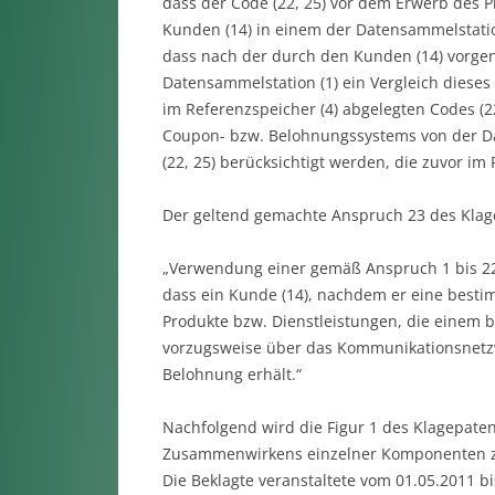
dass der Code (22, 25) vor dem Erwerb des P
Kunden (14) in einem der Datensammelstatio
dass nach der durch den Kunden (14) vorge
Datensammelstation (1) ein Vergleich dieses
im Referenzspeicher (4) abgelegten Codes (22
Coupon- bzw. Belohnungssystems von der Da
(22, 25) berücksichtigt werden, die zuvor im
Der geltend gemachte Anspruch 23 des Klage
„Verwendung einer gemäß Anspruch 1 bis 2
dass ein Kunde (14), nachdem er eine besti
Produkte bzw. Dienstleistungen, die einem
vorzugsweise über das Kommunikationsnetzw
Belohnung erhält.“
Nachfolgend wird die Figur 1 des Klagepaten
Zusammenwirkens einzelner Komponenten zu
Die Beklagte veranstaltete vom 01.05.2011 b