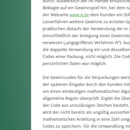
durch. Ausweislich der im Handel erhältlich
Beklagte auf ein Gewinnspiel hin, bei dem 
der Webseite
www.A.de
dem Kunden ein Sofo
Losverfahren weitere Gewinne zu erzielen (vg
praktischen Ablaufs der Verwendung der i
(einschließlich der Anlegung eines Gewinnko
verwiesen („angegriffenes Verfahren IV“). 
die doppelte Verwendung ein und desselben 
Codes einer Packung, nicht möglich. Die Cod
persönlichen Daten war möglich.
Die Gewinncodes für die Verpackungen wer
der späteren Eingabe durch den Kunden mitt
um einen eindeutigen mathematischen Algori
allgemeine Regeln überprüft. Ergibt die Übe
der Code aus unzulässigen Zeichen besteht, 
wird der nicht bereits als ungültig aussort
mathematischen Anleitung in eine Zahl umgew
Codes zu speichern. Für die Umwandlung mus