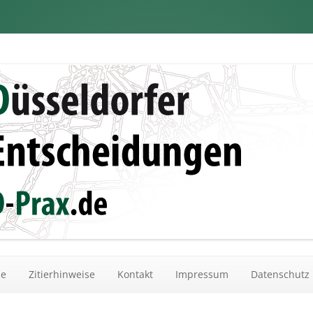
dungen
Zum Inhalt springen
he
Zitierhinweise
Kontakt
Impressum
Datenschutz