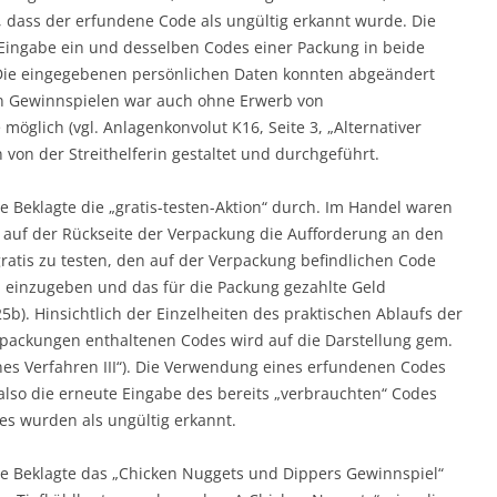
 dass der erfundene Code als ungültig erkannt wurde. Die
Eingabe ein und desselben Codes einer Packung in beide
. Die eingegebenen persönlichen Daten konnten abgeändert
n Gewinnspielen war auch ohne Erwerb von
öglich (vgl. Anlagenkonvolut K16, Seite 3, „Alternativer
on der Streithelferin gestaltet und durchgeführt.
e Beklagte die „gratis-testen-Aktion“ durch. Im Handel waren
 auf der Rückseite der Verpackung die Aufforderung an den
ratis zu testen, den auf der Verpackung befindlichen Code
 einzugeben und das für die Packung gezahlte Geld
5b). Hinsichtlich der Einzelheiten des praktischen Ablaufs der
ackungen enthaltenen Codes wird auf die Darstellung gem.
nes Verfahren III“). Die Verwendung eines erfundenen Codes
lso die erneute Eingabe des bereits „verbrauchten“ Codes
es wurden als ungültig erkannt.
ie Beklagte das „Chicken Nuggets und Dippers Gewinnspiel“