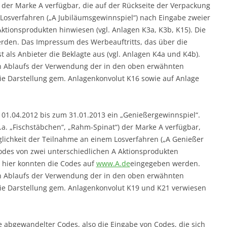
 der Marke A verfügbar, die auf der Rückseite der Verpackung
 Losverfahren („A Jubiläumsgewinnspiel“) nach Eingabe zweier
tionsprodukten hinwiesen (vgl. Anlagen K3a, K3b, K15). Die
den. Das Impressum des Werbeauftritts, das über die
t als Anbieter die Beklagte aus (vgl. Anlagen K4a und K4b).
hen Ablaufs der Verwendung der in den oben erwähnten
e Darstellung gem. Anlagenkonvolut K16 sowie auf Anlage
 01.04.2012 bis zum 31.01.2013 ein „Genießergewinnspiel“.
a. „Fischstäbchen“, „Rahm-Spinat“) der Marke A verfügbar,
glichkeit der Teilnahme an einem Losverfahren („A Genießer
des von zwei unterschiedlichen A Aktionsprodukten
h hier konnten die Codes auf
www.A.de
eingegeben werden.
hen Ablaufs der Verwendung der in den oben erwähnten
ie Darstellung gem. Anlagenkonvolut K19 und K21 verwiesen
 abgewandelter Codes, also die Eingabe von Codes, die sich