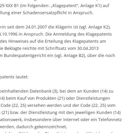
29 XXX B1 (im Folgenden: „Klagepatent“, Anlage K1) auf
lung einer Schadensersatzpflicht in Anspruch.
n seit dem 24.01.2007 die Klägerin ist (vgl. Anlage K2),
4.10.1996 in Anspruch. Die Anmeldung des Klagepatents
g des Hinweises auf die Erteilung des Klagepatents am
ie Beklagte reichte mit Schriftsatz vom 30.04.2013
m Bundespatentgericht ein (vgl. Anlage B2), über die noch
atents lautet:
einhaltenden Datenbank (3), bei dem an Kunden (14) zu
4) beim Kauf von Produkten (21) oder Dienstleistungen
 Code (22, 25) versehen werden und der Code (22, 25) vom
21) bzw. der Dienstleistung mit den jeweiligen Kunden (14)
ionswerk, insbesondere über Internet oder ein Telefonnetz
 werden, dadurch gekennzeichnet,