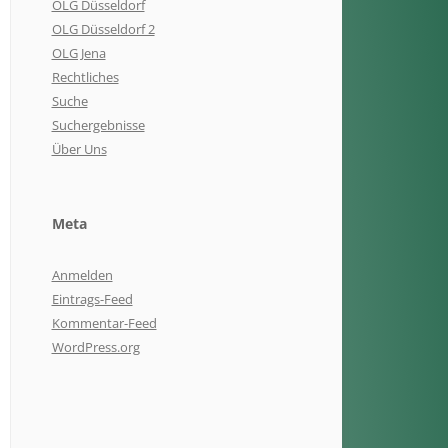
OLG Düsseldorf
OLG Düsseldorf 2
OLG Jena
Rechtliches
Suche
Suchergebnisse
Über Uns
Meta
Anmelden
Eintrags-Feed
Kommentar-Feed
WordPress.org