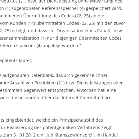
roduktes (21) bzw. der Dienstleistung ohne Mitwirkung des
n (1) zugeordneten Referenzspeicher (4) gespeichert wird,
nommenen Übermittlung des Codes (22, 25) an die
 vom Kunden (14) übermittelten Codes (22, 25) mit den zuvor
, 25) erfolgt, und dass zur Organisation eines Rabatt- bzw.
tensammelstation (1) nur diejenigen übermittelten Codes
 Referenzspeicher (4) abgelegt wurden.“
patents lautet:
2 aufgebauten Datenbank, dadurch gekennzeichnet,
mmte Anzahl von Produkten (21) bzw. Dienstleistungen oder
 bestimmten Gegenwert entsprechen, erworben hat, eine
erk, insbesondere über das Internet übermittelbare
ts eingeblendet, welche ein Prinzipschaubild des
r Realisierung des patentgemäßen Verfahrens zeigt.
is zum 31.01.2012 ein „Jubiläumsgewinnspiel“. Im Handel