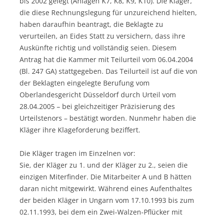
bis 2002 gelegt (Anlagen K7, K8, K9, K10). Die Kläger,
die diese Rechnungslegung für unzureichend hielten,
haben daraufhin beantragt, die Beklagte zu
verurteilen, an Eides Statt zu versichern, dass ihre
Auskünfte richtig und vollständig seien. Diesem
Antrag hat die Kammer mit Teilurteil vom 06.04.2004
(Bl. 247 GA) stattgegeben. Das Teilurteil ist auf die von
der Beklagten eingelegte Berufung vom
Oberlandesgericht Düsseldorf durch Urteil vom
28.04.2005 – bei gleichzeitiger Präzisierung des
Urteilstenors – bestätigt worden. Nunmehr haben die
Kläger ihre Klageforderung beziffert.
Die Kläger tragen im Einzelnen vor:
Sie, der Kläger zu 1. und der Kläger zu 2., seien die
einzigen Miterfinder. Die Mitarbeiter A und B hätten
daran nicht mitgewirkt. Während eines Aufenthaltes
der beiden Kläger in Ungarn vom 17.10.1993 bis zum
02.11.1993, bei dem ein Zwei-Walzen-Pflücker mit