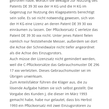
getroffen habe, wonach die Beklagte zur Nutzung des
Patents DE 39 30 xxx der H KG und die H KG im
Gegenzug zur Nutzung des Klagepatents berechtigt
sein solle. Es sei nicht notwendig gewesen, sich von
der H KG eine Lizenz an deren Patent DE 39 30 xxx
einräumen zu lassen. Der Pflückvorsatz C verletze das
Patent DE 39 30 xxx nicht. Unter jenes Patent fielen
nämlich nur feststehende Messer, außerdem sei dort
die Achse der Schneidwalze nicht tiefer angeordnet
als die Achse des Einzugsrotors.
Auch müsse der Lizenzsatz nicht gemindert werden,
weil die C-Pflückvorsätze das Gebrauchsmuster DE 296
17 xxx verletzten. Dieses Gebrauchsmuster sei im
Übrigen unwirksam.
Zum Anteilsfaktor führen die Kläger aus, die zu
lösende Aufgabe hätten sie sich selbst gestellt. Die
Vorgabe des Kunden J, die dieser im März 1993
gemacht habe, habe nur gelautet, dass bis Herbst
1993 ein Pflückvorsatz mit zwei Einzugsrotoren zu