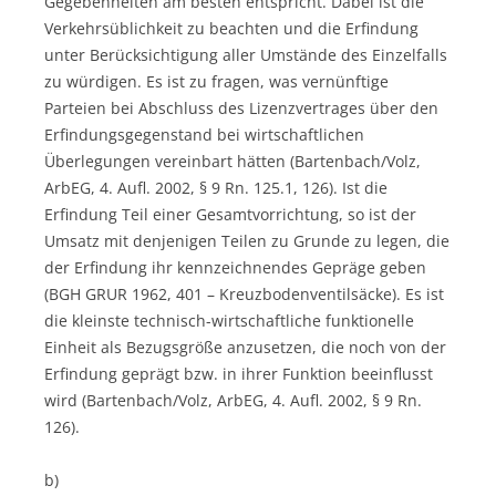
Gegebenheiten am besten entspricht. Dabei ist die
Verkehrsüblichkeit zu beachten und die Erfindung
unter Berücksichtigung aller Umstände des Einzelfalls
zu würdigen. Es ist zu fragen, was vernünftige
Parteien bei Abschluss des Lizenzvertrages über den
Erfindungsgegenstand bei wirtschaftlichen
Überlegungen vereinbart hätten (Bartenbach/Volz,
ArbEG, 4. Aufl. 2002, § 9 Rn. 125.1, 126). Ist die
Erfindung Teil einer Gesamtvorrichtung, so ist der
Umsatz mit denjenigen Teilen zu Grunde zu legen, die
der Erfindung ihr kennzeichnendes Gepräge geben
(BGH GRUR 1962, 401 – Kreuzbodenventilsäcke). Es ist
die kleinste technisch-wirtschaftliche funktionelle
Einheit als Bezugsgröße anzusetzen, die noch von der
Erfindung geprägt bzw. in ihrer Funktion beeinflusst
wird (Bartenbach/Volz, ArbEG, 4. Aufl. 2002, § 9 Rn.
126).
b)