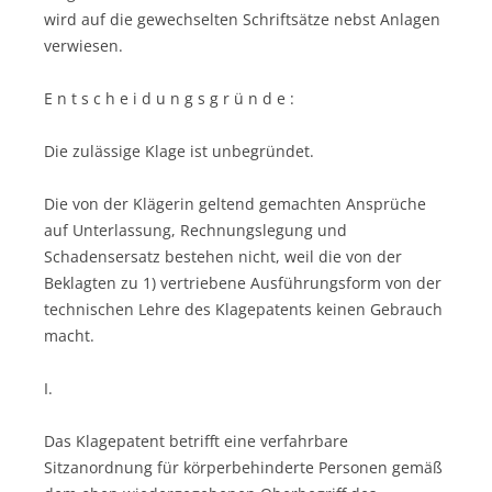
wird auf die gewechselten Schriftsätze nebst Anlagen
verwiesen.
E n t s c h e i d u n g s g r ü n d e :
Die zulässige Klage ist unbegründet.
Die von der Klägerin geltend gemachten Ansprüche
auf Unterlassung, Rechnungslegung und
Schadensersatz bestehen nicht, weil die von der
Beklagten zu 1) vertriebene Ausführungsform von der
technischen Lehre des Klagepatents keinen Gebrauch
macht.
I.
Das Klagepatent betrifft eine verfahrbare
Sitzanordnung für körperbehinderte Personen gemäß