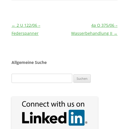
Beitragsnavigation
←
2 U 122/06 –
4a O 375/06 –
Federspanner
Wasserbehandlung II
→
Allgemeine Suche
Suchen
nach: