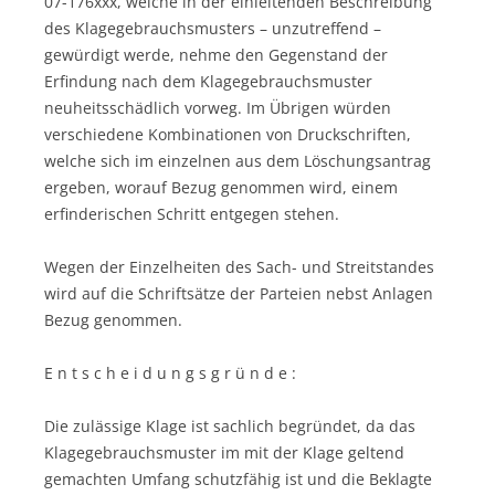
07-176xxx, welche in der einleitenden Beschreibung
des Klagegebrauchsmusters – unzutreffend –
gewürdigt werde, nehme den Gegenstand der
Erfindung nach dem Klagegebrauchsmuster
neuheitsschädlich vorweg. Im Übrigen würden
verschiedene Kombinationen von Druckschriften,
welche sich im einzelnen aus dem Löschungsantrag
ergeben, worauf Bezug genommen wird, einem
erfinderischen Schritt entgegen stehen.
Wegen der Einzelheiten des Sach- und Streitstandes
wird auf die Schriftsätze der Parteien nebst Anlagen
Bezug genommen.
E n t s c h e i d u n g s g r ü n d e :
Die zulässige Klage ist sachlich begründet, da das
Klagegebrauchsmuster im mit der Klage geltend
gemachten Umfang schutzfähig ist und die Beklagte