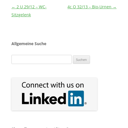
Beitragsnavigation
←
2 U 29/12 – WC-
4c O 32/13 – Bio-Urnen
→
Sitzgelenk
Allgemeine Suche
Suchen
nach: