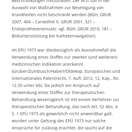
Beschränkungen freizuhalten: Der Arzt soll in der
Auswahl von Maßnahmen zur Beseitigung von
Krankheiten nicht beschränkt werden (BGH, GRUR
2007, 404 – Carvedilol II; GRUR 2001, 321 –
Endoprotheseneinsatz; vgl. BGH, GRUR 2010, 181 –
Bildunterstützung bei Katheternavigation).
Im EPÜ 1973 war diesbezüglich als Ausnahmefall die
Verwendung eines Stoffes zur zweiten (und weiteren)
medizinischen Indikation anerkannt
(Gruber/Zumbusch/Haberl/Oldekop, Europäisches und
Internationales Patentrecht, 7. Aufl. 2012, 12. Kap., Rn.
12.35 unter bb). Da jedoch ein Anspruch auf
Verwendung eines Stoffes zur therapeutischen
Behandlung wesensgleich ist mit einem Verfahren zur
therapeutischen Behandlung, das nach Art. 52 Abs. 4
S. 1 EPÜ 1973 als gewerblich nicht anwendbar galt,
wurden unter Geltung des EPÜ 1973 nur solche
Ansprüche für zulässig erachtet, die (auch) auf die