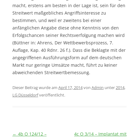
macht, erstens am besten in der Lage ist, sein für den
Streitwert maßgebliches Angriffsinteresse zu
bestimmen, und weil er zweitens bei einer
anfänglichen Angabe diese ohne Kenntnis von den
Erfolgschancen seiner Rechtsverfolgung machen wird
(Büttner in: Ahrens, Der Wettbewerbsprozess, 7.
Auflage, Kap. 40 Rdnr. 26 f.). Dass die Beklagte mit der
angegriffenen Ausführungsform auf dem deutschen
Markt nur geringe Umsätze macht, führt zu keiner
abweichenden Streitwertbemessung.
Dieser Beitrag wurde am
April 17, 2014
von
Admin
unter
2014
,
LG Düsseldorf
veröffentlicht.
Beitragsnavigation
←
4b O 124/12 –
4c O 3/14 – Implantat mit