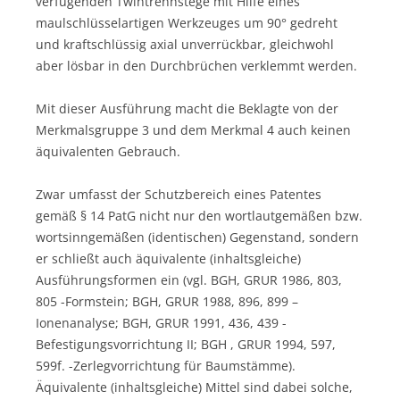
verfügenden Twintrennstege mit Hilfe eines
maulschlüsselartigen Werkzeuges um 90° gedreht
und kraftschlüssig axial unverrückbar, gleichwohl
aber lösbar in den Durchbrüchen verklemmt werden.
Mit dieser Ausführung macht die Beklagte von der
Merkmalsgruppe 3 und dem Merkmal 4 auch keinen
äquivalenten Gebrauch.
Zwar umfasst der Schutzbereich eines Patentes
gemäß § 14 PatG nicht nur den wortlautgemäßen bzw.
wortsinngemäßen (identischen) Gegenstand, sondern
er schließt auch äquivalente (inhaltsgleiche)
Ausführungsformen ein (vgl. BGH, GRUR 1986, 803,
805 -Formstein; BGH, GRUR 1988, 896, 899 –
Ionenanalyse; BGH, GRUR 1991, 436, 439 -
Befestigungsvorrichtung II; BGH , GRUR 1994, 597,
599f. -Zerlegvorrichtung für Baumstämme).
Äquivalente (inhaltsgleiche) Mittel sind dabei solche,