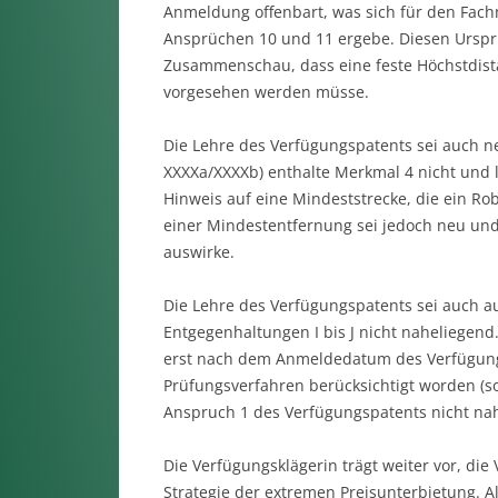
Anmeldung offenbart, was sich für den Fac
Ansprüchen 10 und 11 ergebe. Diesen Ursp
Zusammenschau, dass eine feste Höchstdist
vorgesehen werden müsse.
Die Lehre des Verfügungspatents sei auch n
XXXXa/XXXXb) enthalte Merkmal 4 nicht und le
Hinweis auf eine Mindeststrecke, die ein R
einer Mindestentfernung sei jedoch neu und 
auswirke.
Die Lehre des Verfügungspatents sei auch a
Entgegenhaltungen I bis J nicht naheliegend.
erst nach dem Anmeldedatum des Verfügungspa
Prüfungsverfahren berücksichtigt worden (so
Anspruch 1 des Verfügungspatents nicht na
Die Verfügungsklägerin trägt weiter vor, die
Strategie der extremen Preisunterbietung. A