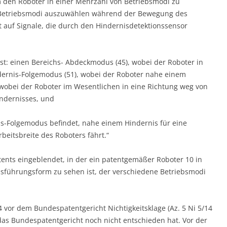
m den Roboter in einer Mehrzahl von Betriebsmodi zu
 Betriebsmodi auszuwählen während der Bewegung des
t auf Signale, die durch den Hindernisdetektionssensor
t: einen Bereichs- Abdeckmodus (45), wobei der Roboter in
ndernis-Folgemodus (51), wobei der Roboter nahe einem
 wobei der Roboter im Wesentlichen in eine Richtung weg von
indernisses, und
is-Folgemodus befindet, nahe einem Hindernis für eine
eitsbreite des Roboters fährt.“
ents eingeblendet, in der ein patentgemäßer Roboter 10 in
sführungsform zu sehen ist, der verschiedene Betriebsmodi
vor dem Bundespatentgericht Nichtigkeitsklage (Az. 5 Ni 5/14
das Bundespatentgericht noch nicht entschieden hat. Vor der