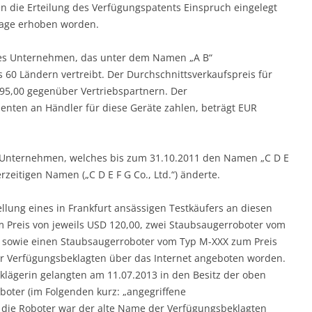
n die Erteilung des Verfügungspatents Einspruch eingelegt
klage erhoben worden.
ches Unternehmen, das unter dem Namen „A B“
 60 Ländern vertreibt. Der Durchschnittsverkaufspreis für
195,00 gegenüber Vertriebspartnern. Der
nten an Händler für diese Geräte zahlen, beträgt EUR
s Unternehmen, welches bis zum 31.10.2011 den Namen „C D E
rzeitigen Namen („C D E F G Co., Ltd.“) änderte.
ellung eines in Frankfurt ansässigen Testkäufers an diesen
 Preis von jeweils USD 120,00, zwei Staubsaugerroboter vom
0 sowie einen Staubsaugerroboter vom Typ M-XXX zum Preis
er Verfügungsbeklagten über das Internet angeboten worden.
klägerin gelangten am 11.07.2013 in den Besitz der oben
boter (im Folgenden kurz: „angegriffene
 die Roboter war der alte Name der Verfügungsbeklagten