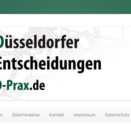
dungen
Zum Inhalt springen
he
Zitierhinweise
Kontakt
Impressum
Datenschutz