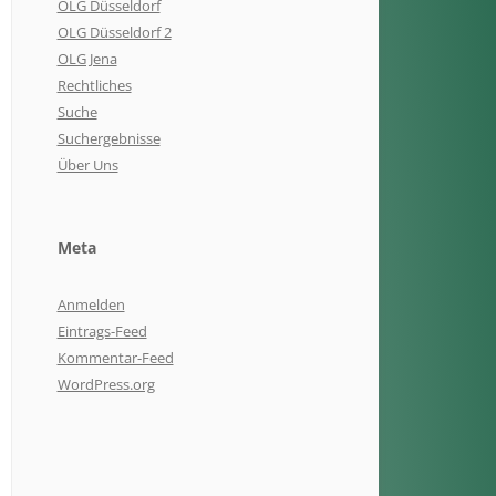
OLG Düsseldorf
OLG Düsseldorf 2
OLG Jena
Rechtliches
Suche
Suchergebnisse
Über Uns
Meta
Anmelden
Eintrags-Feed
Kommentar-Feed
WordPress.org