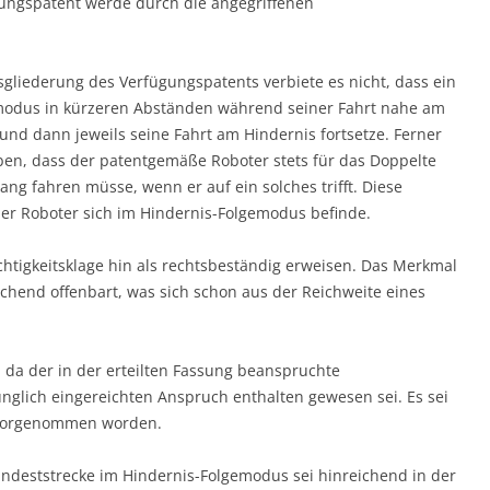
gungspatent werde durch die angegriffenen
liederung des Verfügungspatents verbiete es nicht, dass ein
modus in kürzeren Abständen während seiner Fahrt nahe am
und dann jeweils seine Fahrt am Hindernis fortsetze. Ferner
ben, dass der patentgemäße Roboter stets für das Doppelte
ang fahren müsse, wenn er auf ein solches trifft. Diese
 der Roboter sich im Hindernis-Folgemodus befinde.
htigkeitsklage hin als rechtsbeständig erweisen. Das Merkmal
chend offenbart, was sich schon aus der Reichweite eines
, da der in der erteilten Fassung beanspruchte
nglich eingereichten Anspruch enthalten gewesen sei. Es sei
 vorgenommen worden.
deststrecke im Hindernis-Folgemodus sei hinreichend in der