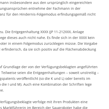
hmann insbesondere aus den ursprünglich eingereichten
rungsansprüchen entnehme der Fachmann in der
anz für den Hindernis-Folgemodus erfindungsgemäß nicht
eu. Die Entgegenhaltung XXXX (JP 11-212XXX, Anlage
ge dieses auch nicht nahe. Es finde sich in der XXXX kein
oboter in einem Folgemodus zurücklegen müsse. Die Vorgabe
erfinderisch, da sie sich positiv auf die Flächenabdeckung
uf Grundlage der von der Verfügungsbeklagten angeführten
 Teilweise seien die Entgegenhaltungen – soweit unstreitig –
tents veröffentlicht (so die K und L) oder bereits im
 die I und M). Auch eine Kombination der Schriften lege
he.
 Verfügungsbeklagte verfolge mit ihren Produkten eine
ls Marktführerin im Bereich der Saugroboter habe die