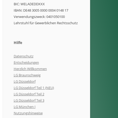
BIC: WELADEDDXXX
IBAN: DE48 3005 0000 0004 0148 17
Verwendungszweck: 0401050100
Lehrstuhl für Gewerblichen Rechtsschutz
Hilfe
Datenschutz
Entscheidungen
Herzlich Willkommen
LG Braunschweig
LG Düsseldorf
LG Düsseldorf Teil 1 (NEU)
LG Düsseldorf Teil 2
LG Düsseldorf Teil 3
LG München I
Nutzungshinweise