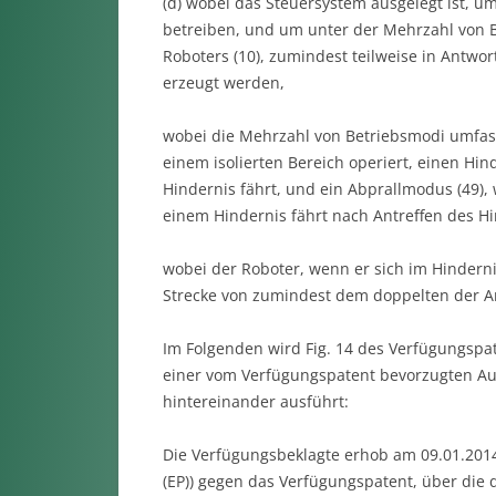
(d) wobei das Steuersystem ausgelegt ist, u
betreiben, und um unter der Mehrzahl von
Roboters (10), zumindest teilweise in Antwor
erzeugt werden,
wobei die Mehrzahl von Betriebsmodi umfass
einem isolierten Bereich operiert, einen Hi
Hindernis fährt, und ein Abprallmodus (49),
einem Hindernis fährt nach Antreffen des H
wobei der Roboter, wenn er sich im Hindern
Strecke von zumindest dem doppelten der Arb
Im Folgenden wird Fig. 14 des Verfügungspat
einer vom Verfügungspatent bevorzugten Au
hintereinander ausführt:
Die Verfügungsbeklagte erhob am 09.01.2014 
(EP)) gegen das Verfügungspatent, über die 