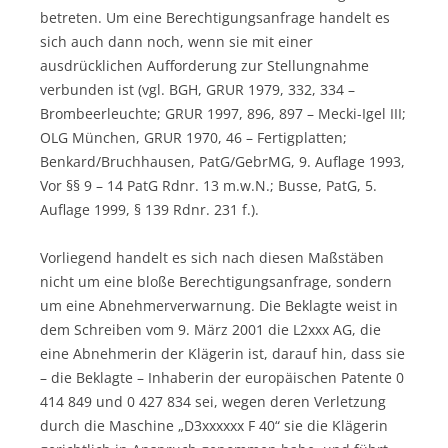
betreten. Um eine Berechtigungsanfrage handelt es
sich auch dann noch, wenn sie mit einer
ausdrücklichen Aufforderung zur Stellungnahme
verbunden ist (vgl. BGH, GRUR 1979, 332, 334 –
Brombeerleuchte; GRUR 1997, 896, 897 – Mecki-Igel III;
OLG München, GRUR 1970, 46 – Fertigplatten;
Benkard/Bruchhausen, PatG/GebrMG, 9. Auflage 1993,
Vor §§ 9 – 14 PatG Rdnr. 13 m.w.N.; Busse, PatG, 5.
Auflage 1999, § 139 Rdnr. 231 f.).
Vorliegend handelt es sich nach diesen Maßstäben
nicht um eine bloße Berechtigungsanfrage, sondern
um eine Abnehmerverwarnung. Die Beklagte weist in
dem Schreiben vom 9. März 2001 die L2xxx AG, die
eine Abnehmerin der Klägerin ist, darauf hin, dass sie
– die Beklagte – Inhaberin der europäischen Patente 0
414 849 und 0 427 834 sei, wegen deren Verletzung
durch die Maschine „D3xxxxxx F 40“ sie die Klägerin