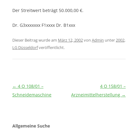
Der Streitwert beträgt 50.000,00 €.
Dr. G3xxxxxxx F1xxxx Dr. B1xxx
Dieser Beitrag wurde am
März 12, 2002
von
Admin
unter
2002
,
LG Düsseldorf
veröffentlicht.
Beitragsnavigation
←
4 O 108/01 –
4 O 158/01 –
Schneidemaschine
Arzneimittelherstellung
→
Allgemeine Suche